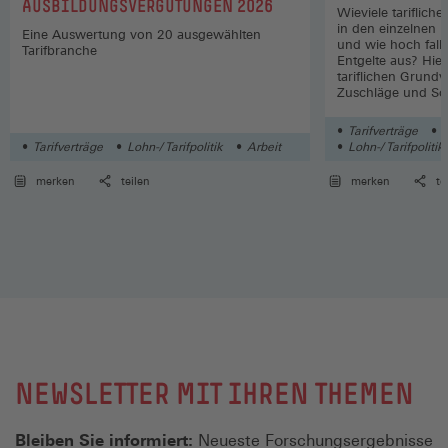
AUSBILDUNGSVERGÜTUNGEN 2026
Wieviele tariflich
in den einzelnen 
Eine Auswertung von 20 ausgewählten
und wie hoch fall
Tarifbranche
Entgelte aus? Hier
tariflichen Grund
Zuschläge und So
Wirtschaftszweige
Tarifverträge
L
Tarifverträge
Lohn-/ Tarifpolitik
Arbeit
Lohn-/ Tarifpolitik
merken
teilen
merken
te
NEWSLETTER MIT IHREN THEMEN
Bleiben Sie informiert:
Neueste Forschungsergebnisse