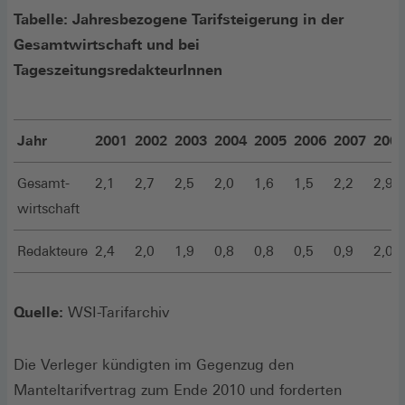
Tabelle: Jahresbezogene Tarifsteigerung in der
Gesamtwirtschaft und bei
TageszeitungsredakteurInnen
Jahr
2001
2002
2003
2004
2005
2006
2007
200
Gesamt-
2,1
2,7
2,5
2,0
1,6
1,5
2,2
2,9
wirtschaft
Redakteure
2,4
2,0
1,9
0,8
0,8
0,5
0,9
2,0
Quelle:
WSI-Tarifarchiv
Die Verleger kündigten im Gegenzug den
Manteltarifvertrag zum Ende 2010 und forderten