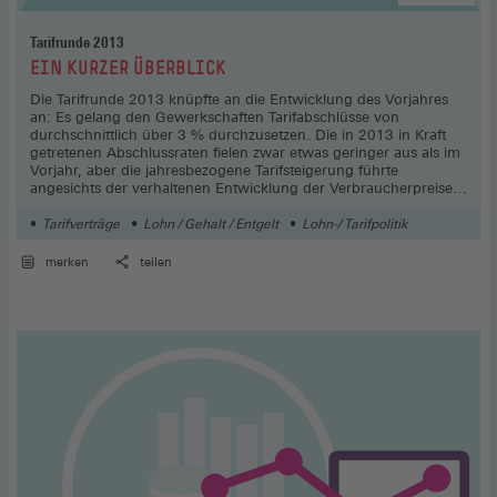
Tarifrunde 2013
:
EIN KURZER ÜBERBLICK
Die Tarifrunde 2013 knüpfte an die Entwicklung des Vorjahres
an: Es gelang den Gewerkschaften Tarifabschlüsse von
durchschnittlich über 3 % durchzusetzen. Die in 2013 in Kraft
getretenen Abschlussraten fielen zwar etwas geringer aus als im
Vorjahr, aber die jahresbezogene Tarifsteigerung führte
angesichts der verhaltenen Entwicklung der Verbraucherpreise
dennoch zu einem realen Anstieg der Tariflöhne und -gehälter
von gut 1 %. Langwierige, zum Teil sehr konfliktreiche aber auch
Tarifverträge
Lohn / Gehalt / Entgelt
Lohn-/ Tarifpolitik
erfolgreiche Tarifauseinandersetzungen gab es in
Niedriglohnbranchen, so zum Beispiel im Bewachungsgewerbe,
merken
teilen
im Friseurhandwerk, in der Leiharbeit und auch im Einzelhandel.
Die aktuelle Tarifrunde 2014 steht unter leicht verbesserten
wirtschaftlichen Vorzeichen.