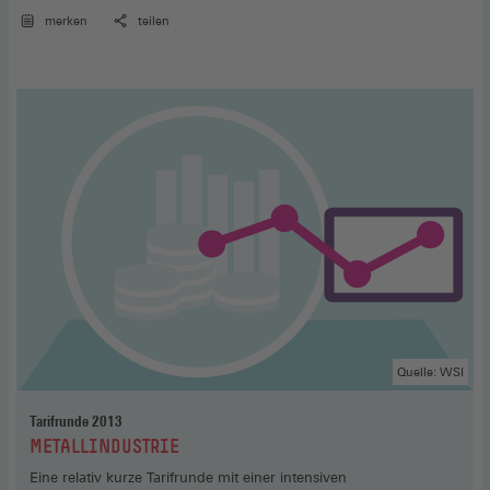
Wegfall der Lebensaltersstaffelung bei der Urlaubsdauer, der
Anspruch auf das volle Urlaubsgeld auch für Beschäftigte unter
merken
teilen
18 Jahren sowie die durchgängige Gleichstellung von
eingetragenen Lebenspartnerschaften.
Quelle: WSI
Tarifrunde 2013
:
METALLINDUSTRIE
Eine relativ kurze Tarifrunde mit einer intensiven