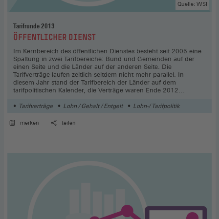
Quelle: WSI
Tarifrunde 2013
:
ÖFFENTLICHER DIENST
Im Kernbereich des öffentlichen Dienstes besteht seit 2005 eine
Spaltung in zwei Tarifbereiche: Bund und Gemeinden auf der
einen Seite und die Länder auf der anderen Seite. Die
Tarifverträge laufen zeitlich seitdem nicht mehr parallel. In
diesem Jahr stand der Tarifbereich der Länder auf dem
tarifpolitischen Kalender, die Verträge waren Ende 2012
ausgelaufen, während die Verträge für Bund und Gemeinden
noch bis Ende 2013 laufen.
Tarifverträge
Lohn / Gehalt / Entgelt
Lohn-/ Tarifpolitik
merken
teilen