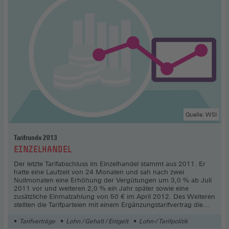
Quelle: WSI
Tarifrunde 2013
:
EINZELHANDEL
Der letzte Tarifabschluss im Einzelhandel stammt aus 2011. Er
hatte eine Laufzeit von 24 Monaten und sah nach zwei
Nullmonaten eine Erhöhung der Vergütungen um 3,0 % ab Juli
2011 vor und weiteren 2,0 % ein Jahr später sowie eine
zusätzliche Einmalzahlung von 50 € im April 2012. Des Weiteren
stellten die Tarifparteien mit einem Ergänzungstarifvertrag die
Konformität des Manteltarifvertrags zum Allgemeinen
Gleichbehandlungsgesetz (AGG) her. Vereinbart wurde u. a. der
Tarifverträge
Lohn / Gehalt / Entgelt
Lohn-/ Tarifpolitik