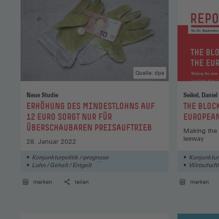
Quelle: dpa
Neue Studie
:
:
ERHÖHUNG DES MINDESTLOHNS AUF
THE BLOC
12 EURO SORGT NUR FÜR
EUROPEA
ÜBERSCHAUBAREN PREISAUFTRIEB
Making the c
leeway
28. Januar 2022
Konjunkturpolitik /-prognose
Konjunkturp
Lohn / Gehalt / Entgelt
Wirtschaft
Wirtschaftliche Entwicklung
merken
teilen
merken