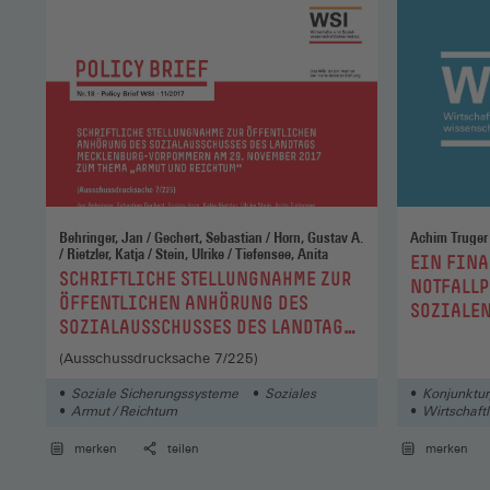
Behringer, Jan / Gechert, Sebastian / Horn, Gustav A.
Achim Truger
/ Rietzler, Katja / Stein, Ulrike / Tiefensee, Anita
:
EIN FINA
:
SCHRIFTLICHE STELLUNGNAHME ZUR
NOTFALLP
ÖFFENTLICHEN ANHÖRUNG DES
SOZIALEN
SOZIALAUSSCHUSSES DES LANDTAGS
MECKLENBURG-VORPOMMERN AM 29.
(Ausschussdrucksache 7/225)
NOVEMBER 2017 ZUM THEMA "ARMUT
Soziale Sicherungssysteme
Soziales
Konjunkturp
UND REICHTUM"
Armut / Reichtum
Wirtschaft
merken
teilen
merken