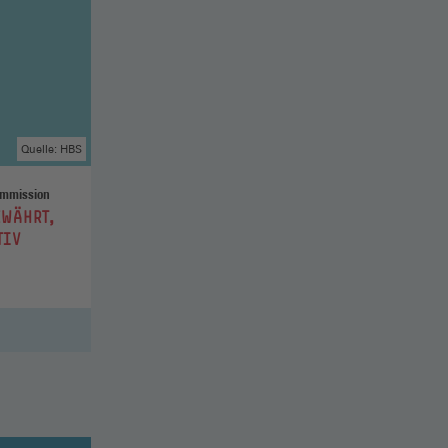
Quelle: HBS
ommission
EWÄHRT,
TIV