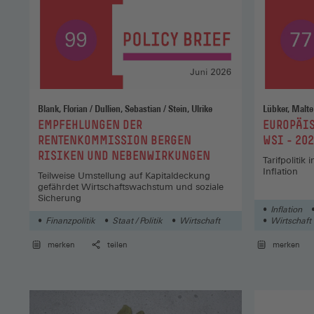
Blank, Florian / Dullien, Sebastian / Stein, Ulrike
:
:
EMPFEHLUNGEN DER
EUROPÄIS
RENTENKOMMISSION BERGEN
WSI - 202
RISIKEN UND NEBENWIRKUNGEN
Tarifpolitik
Inflation
Teilweise Umstellung auf Kapitaldeckung
gefährdet Wirtschaftswachstum und soziale
Sicherung
Inflation
Finanzpolitik
Staat / Politik
Wirtschaft
Wirtschaft
merken
teilen
merken