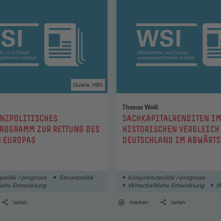
Quelle: HBS
Thomas Weiß
:
NZPOLITISCHES
SACHKAPITALRENDITEN I
ROGRAMM ZUR RETTUNG DES
HISTORISCHEN VERGLEICH
 EUROPAS
DEUTSCHLAND IM ABWÄRTS
olitik /-prognose
Steuerpolitik
Konjunkturpolitik /-prognose
liche Entwicklung
Wirtschaftliche Entwicklung
W
teilen
merken
teilen