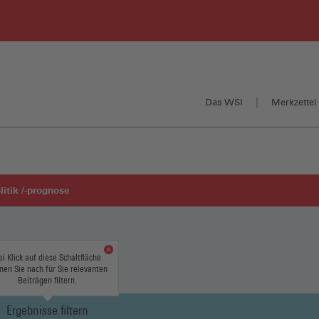
Das WSI
Merkzettel 
itik /-prognose
ei Klick auf diese Schaltfläche
SE
nen Sie nach für Sie relevanten
Beiträgen filtern.
Ergebnisse filtern