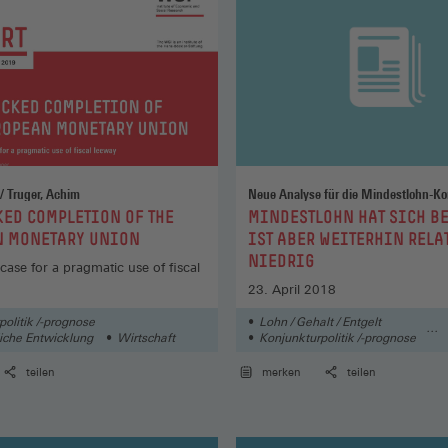
Seikel, Daniel / Truger, Achim
Neue Analyse für die Mindestlohn-K
:
KED COMPLETION OF THE
MINDESTLOHN HAT SICH B
N MONETARY UNION
IST ABER WEITERHIN RELA
NIEDRIG
ase for a pragmatic use of fiscal
23. April 2018
olitik /-prognose
Lohn / Gehalt / Entgelt
liche Entwicklung
Wirtschaft
Konjunkturpolitik /-prognose
Konjunktur / Finanzmärkte
teilen
merken
teilen