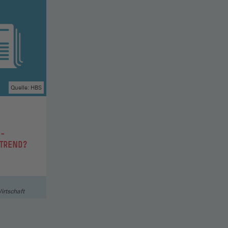
Quelle: HBS
M
 –
TREND?
irtschaft