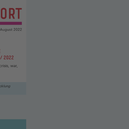
E
/ 2022
risis, war,
icklung