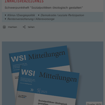
:
INHALTSVERZEICHNIS
Schwerpunktheft "Sozialpolitiken ökologisch gestalten"
Klima-/ Energiepolitik
Demokratie / soziale Partizipation
Rentenversicherung / Altersvorsorge
merken
teilen
Quelle: WSI