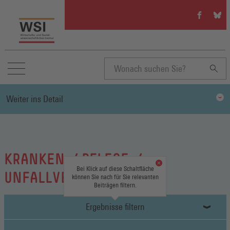
WSI
WSI
auf
auf
Facebook
Blue
(Öffnet
(Öffn
in
in
einem
eine
neuen
neue
Suchbegriff
Fenster)
Fenst
Weiter ins Detail
eingeben
KRANKEN-/ PFLEGE-/
Bei Klick auf diese Schaltfläche
UNFALLVERSICHERUNG
können Sie nach für Sie relevanten
Beiträgen filtern.
Ergebnisse filtern