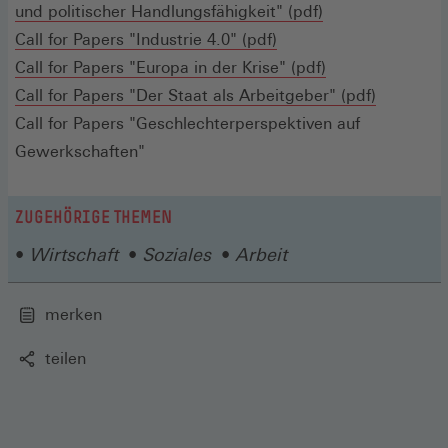
(Öffnet
neu
und politischer Handlungsfähigkeit" (pdf)
(Öffnet
in
Fens
Call for Papers "Industrie 4.0" (pdf)
in
einem
(Öffnet
Call for Papers "Europa in der Krise" (pdf)
einem
neuen
in
(Öffnet
Call for Papers "Der Staat als Arbeitgeber" (pdf)
neuen
Fenster)
einem
in
Call for Papers "Geschlechterperspektiven auf
Fenster)
neuen
einem
Gewerkschaften"
Fenster)
neuen
Fenster)
ZUGEHÖRIGE THEMEN
Wirtschaft
Soziales
Arbeit
merken
teilen