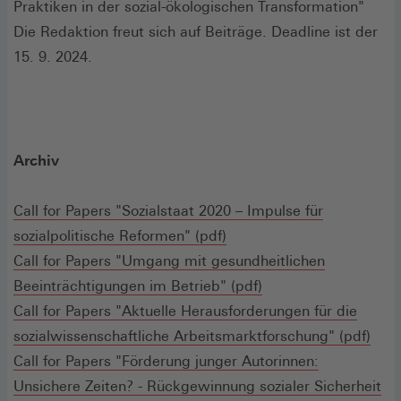
Praktiken in der sozial-ökologischen Transformation"
Die Redaktion freut sich auf Beiträge. Deadline ist der
15. 9. 2024.
Archiv
Call for Papers "Sozialstaat 2020 – Impulse für
(Öffnet
sozialpolitische Reformen" (pdf)
in
Call for Papers "Umgang mit gesundheitlichen
einem
(Öffnet
Beeinträchtigungen im Betrieb" (pdf)
neuen
in
Call for Papers "Aktuelle Herausforderungen für die
Fenster)
einem
(Öff
sozialwissenschaftliche Arbeitsmarktforschung" (pdf)
neuen
in
Call for Papers "Förderung junger Autorinnen:
Fenster)
ein
Unsichere Zeiten? - Rückgewinnung sozialer Sicherheit