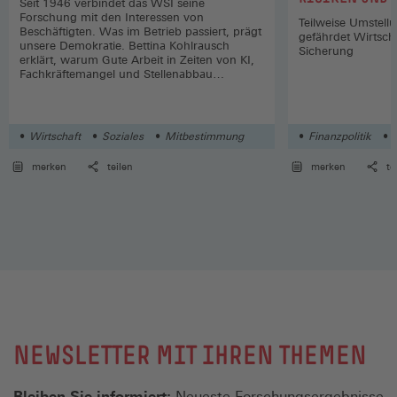
Seit 1946 verbindet das WSI seine
Forschung mit den Interessen von
Teilweise Umstell
Beschäftigten. Was im Betrieb passiert, prägt
gefährdet Wirtsch
unsere Demokratie. Bettina Kohlrausch
Sicherung
erklärt, warum Gute Arbeit in Zeiten von KI,
Fachkräftemangel und Stellenabbau
wichtiger denn je ist.
Wirtschaft
Soziales
Mitbestimmung
Finanzpolitik
S
merken
teilen
merken
te
NEWSLETTER MIT IHREN THEMEN
Bleiben Sie informiert:
Neueste Forschungsergebnisse