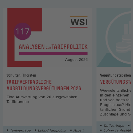
Schulten, Thorsten
Vergütungstabellen
:
:
TARIFVERTRAGLICHE
VERGÜTUNGSTA
AUSBILDUNGSVERGÜTUNGEN 2026
Wieviele tariflich
in den einzelnen 
Eine Auswertung von 20 ausgewählten
und wie hoch fall
Tarifbranche
Entgelte aus? Hier
tariflichen Grund
Zuschläge und So
Wirtschaftszweige
Tarifverträge
L
Tarifverträge
Lohn-/ Tarifpolitik
Arbeit
Lohn-/ Tarifpolitik