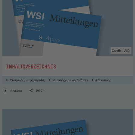
Quelle: WSI
:
INHALTSVERZEICHNIS
Klima-/ Energiepolitik
Vermögensverteilung
Migration
merken
teilen