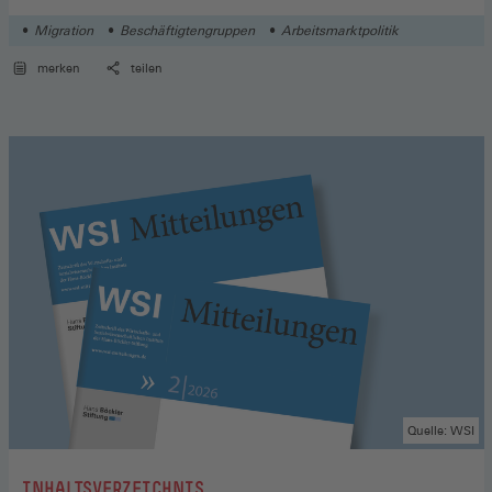
Migration
Beschäftigtengruppen
Arbeitsmarktpolitik
merken
teilen
Quelle: WSI
:
INHALTSVERZEICHNIS