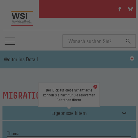
WSI
WSI
auf
auf
Facebook
Blue
(Öffnet
(Öffn
in
in
einem
eine
neuen
neue
Suchbegriff
Fenster)
Fenst
Weiter ins Detail
eingeben
Bei Klick auf diese Schaltfläche
MIGRATION
können Sie nach für Sie relevanten
Beiträgen filtern.
Ergebnisse filtern
Thema