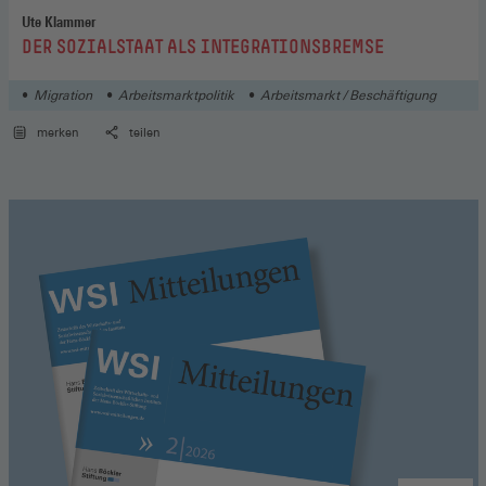
Ute Klammer
:
DER SOZIALSTAAT ALS INTEGRATIONSBREMSE
Migration
Arbeitsmarktpolitik
Arbeitsmarkt / Beschäftigung
merken
teilen