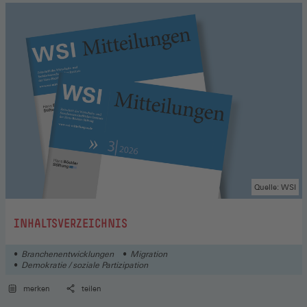
Quelle: WSI
:
INHALTSVERZEICHNIS
Branchenentwicklungen
Migration
Demokratie / soziale Partizipation
merken
teilen