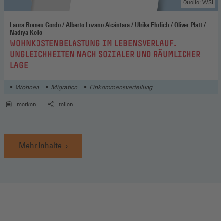
Quelle: WSI
Laura Romeu Gordo / Alberto Lozano Alcántara / Ulrike Ehrlich / Oliver Platt /
Nadiya Kelle
:
WOHNKOSTENBELASTUNG IM LEBENSVERLAUF.
UNGLEICHHEITEN NACH SOZIALER UND RÄUMLICHER
LAGE
Wohnen
Migration
Einkommensverteilung
merken
teilen
Mehr Inhalte