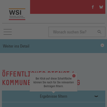
WSI
WSI
auf
auf
Facebook
Blue
(Öffnet
(Öffn
in
in
einem
eine
neuen
neue
Suchbegriff
Fenster)
Fenst
Weiter ins Detail
eingeben
ÖFFENTLICHER DIENST /
Bei Klick auf diese Schaltfläche
KOMMUNEN / VERWALTUNG
können Sie nach für Sie relevanten
Beiträgen filtern.
Ergebnisse filtern