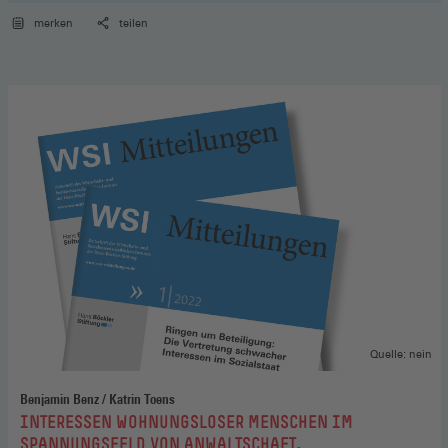
merken
teilen
Quelle: nein
Benjamin Benz / Katrin Toens
:
INTERESSEN WOHNUNGSLOSER MENSCHEN IM
SPANNUNGSFELD VON ANWALTSCHAFT,