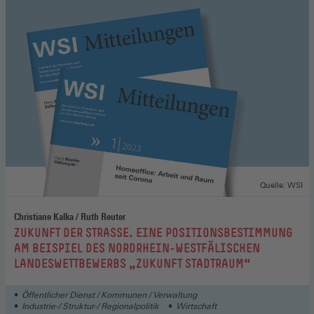
Quelle: WSI
Christiane Kalka / Ruth Reuter
:
ZUKUNFT DER STRASSE. EINE POSITIONSBESTIMMUNG A
M BEISPIEL DES NORDRHEIN-WESTFÄLISCHEN L
ANDESWETTBEWERBS „ZUKUNFT STADTRAUM“
Öffentlicher Dienst / Kommunen / Verwaltung
Industrie-/ Struktur-/ Regionalpolitik
Wirtschaft