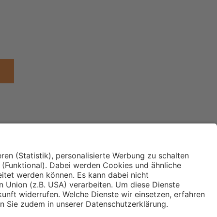
Institut für Makroökonomie
ches
und Konjunkturforschung