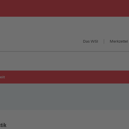
Das WSI
Merkzettel 
eit
stik