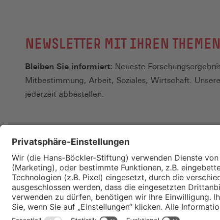
NEWSLETTER MIT IHREN THEME
Bleiben Sie informiert:
Neueste Forschungsergebnis
Mitbestimmung, Arbeit, Soziales, Wirtschaft. Unser
jederzeit abbestellen.
Kontakt
Merkzettel
Impressum
Datenschutz