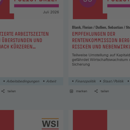
Blank, Flor
:
IERTE ARBEITSZEITEN
EMPFEHLUNGEN DER
 ÜBERSTUNDEN UND
RENTENKOMMISSION BERG
NACH KÜRZEREN
RISIKEN UND NEBENWIRK
EITEN
Teilweise Umstellung auf Kapita
gefährdet Wirtschaftswachstum 
Sicherung
Arbeitsbedingungen
Arbeit
Finanzpolitik
Staat / Politik
teilen
merken
teilen