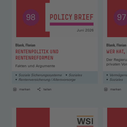
Blank, Florian
Blank, Florian
:
:
RENTENPOLITIK UND
WER HAT,
RENTENREFORMEN
Der Regieru
privaten Vo
Fakten und Argumente
Soziale Sicherungssysteme
Soziales
Vermögens
Rentenversicherung / Altersvorsorge
Soziales
merken
teilen
merken