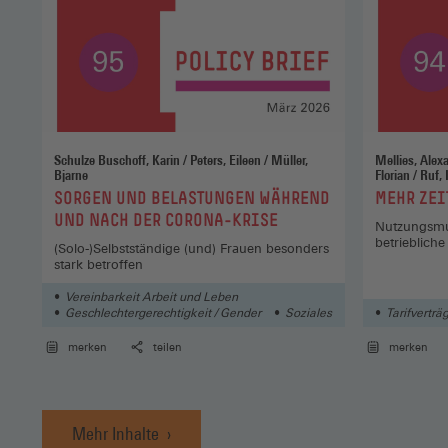
Schulze Buschoff, Karin / Peters, Eileen / Müller,
Mellies, Alexandra / Abendroth, A
Bjarne
:
:
SORGEN UND BELASTUNGEN WÄHREND
MEHR ZEI
UND NACH DER CORONA-KRISE
Nutzungsmus
betrieblic
(Solo-)Selbstständige (und) Frauen besonders
stark betroffen
Vereinbarkeit Arbeit und Leben
Geschlechtergerechtigkeit / Gender
Soziales
Tarifverträ
merken
teilen
merken
Mehr Inhalte