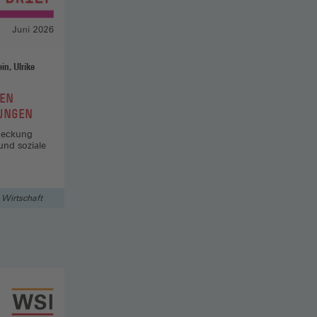
ian / Dullien, Sebastian / Stein, Ulrike
EN
UNGEN
ldeckung
und soziale
Wirtschaft