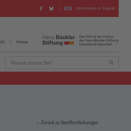
Information in English
WSI
WSI
Visit
auf
auf
our
Facebook
Bluesky
english
(Öffnet
(Öffnet
website
in
in
(Öffnet
Das WSI ist ein Institut
einem
einem
in
der Hans-Böckler-Stiftung
(
0
)
Presse
boeckler.de besuchen
neuen
neuen
einem
Fenster)
Fenster)
neuen
Fenster)
Suchbegriff
eingeben
Zurück zu Veröffentlichungen