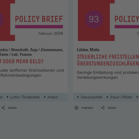
nja / Zimmermann,
Lübker, Malte
Florian / Ruf, Kevin / Lott, Yvonne
:
STEUERLICHE FREISTELLU
T ODER MEHR GELD?
ÜBERSTUNDENZUSCHLÄGEN
ter tariflicher Wahloptionen und
Geringe Entlastung und problem
he Rahmenbedingungen
Verteilungswirkungen
ge
Lohn-/ Tarifpolitik
Arbeit
Steuerpolitik
Staat / Politik
teilen
merken
teilen