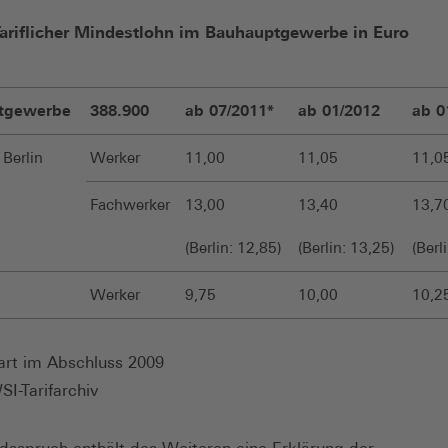
Tariflicher Mindestlohn im Bauhauptgewerbe in Euro
tgewerbe
388.900
ab 07/2011*
ab 01/2012
ab 0
 Berlin
Werker
11,00
11,05
11,0
Fachwerker
13,00
13,40
13,7
(Berlin: 12,85)
(Berlin: 13,25)
(Berl
Werker
9,75
10,00
10,2
art im Abschluss 2009
I-Tarifarchiv