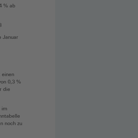
,4 % ab
3
b Januar
 einen
von 0,3 %
r die
e im
hntabelle
en noch zu