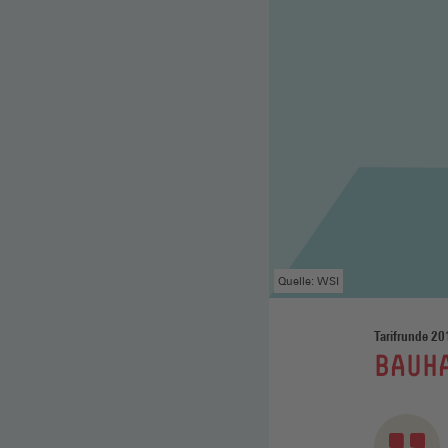
Quelle: WSI
Tarifrunde 20
:
BAUH