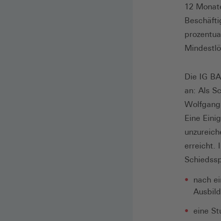
12 Monate
Beschäfti
prozentua
Mindestlö
Die IG BA
an: Als S
Wolfgang 
Eine Eini
unzureich
erreicht.
Schiedssp
nach ei
Ausbil
eine St