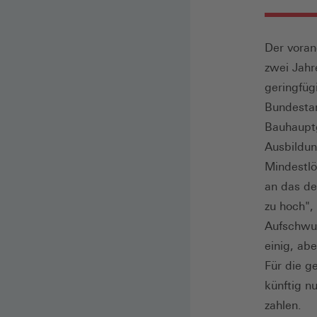
Der voran
zwei Jahr
geringfüg
Bundestar
Bauhauptg
Ausbildu
Mindestlö
an das de
zu hoch",
Aufschwun
einig, ab
Für die g
künftig n
zahlen.