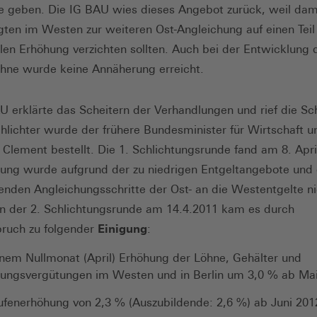
 geben. Die IG BAU wies dieses Angebot zurück, weil dami
gten im Westen zur weiteren Ost-Angleichung auf einen Teil
len Erhöhung verzichten sollten. Auch bei der Entwicklung 
hne wurde keine Annäherung erreicht.
U erklärte das Scheitern der Verhandlungen und rief die Sc
chlichter wurde der frühere Bundesminister für Wirtschaft u
Clement bestellt. Die 1. Schlichtungsrunde fand am 8. April
gung wurde aufgrund der zu niedrigen Entgeltangebote und
enden Angleichungsschritte der Ost- an die Westentgelte ni
 In der 2. Schlichtungsrunde am 14.4.2011 kam es durch
ruch zu folgender
Einigung
:
nem Nullmonat (April) Erhöhung der Löhne, Gehälter und
dungsvergütungen im Westen und in Berlin um 3,0 % ab Ma
ufenerhöhung von 2,3 % (Auszubildende: 2,6 %) ab Juni 201