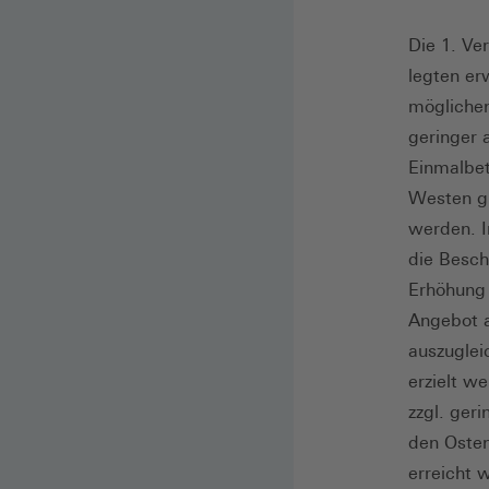
Die 1. Ve
legten er
möglichen
geringer 
Einmalbet
Westen gi
werden. I
die Besch
Erhöhung 
Angebot a
auszuglei
erzielt w
zzgl. ger
den Osten
erreicht 