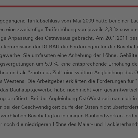
gegangene Tarifabschluss vom Mai 2009 hatte bei einer Lau
en eine zweistufige Tariferhöhung von jeweils 2,3 % sowie e
ige Anpassung des Ostniveaus gebracht. Am 20.1.2011 bes
ifkommission der IG BAU die Forderungen für die Beschäft
ewerbe. Sie umfassten eine Anhebung der Löhne, Gehälte
ngsvergütungen um 5,9 %, eine entsprechende Erhöhung de
hne und als "zentrales Ziel" eine weitere Angleichung des 
s Westens. Die Arbeitgeber erklärten die Forderungen für "
 das Bauhauptgewerbe habe noch nicht vom gesamtwirtsch
g profitiert. Bei der Angleichung Ost/West sei man sich im
er bei der Geschwindigkeit dürfe der Osten nicht überforder
ewerblichen Beschäftigten in einigen Bauhandwerken forder
ur noch die niedrigeren Löhne des Maler- und Lackiererhan