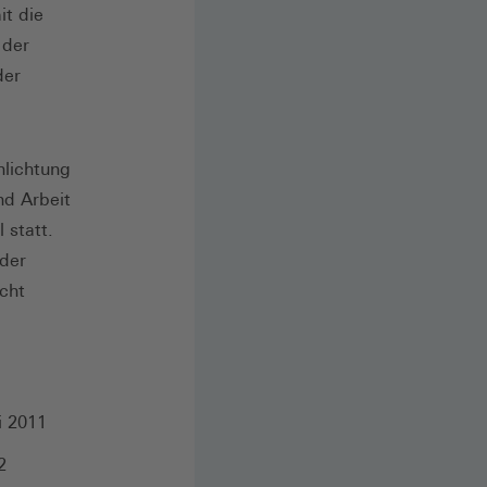
t die
 der
der
hlichtung
nd Arbeit
 statt.
 der
cht
i 2011
2