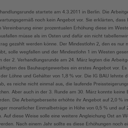
rhandlungsrunde startete am 4.3.2011 in Berlin. Die Arbeitg
wartungsgemäß noch kein Angebot vor. Sie erklärten, dass b
 Vereinbarung einer prozentualen Erhöhung diese im West
ausfallen müsse als im Osten und dafür ein nicht tabellenw
rag gezahlt werden könne. Der Mindestlohn 2, den es nur 
bt, solle wegfallen und der Mindestlohn 1 im Westen gese
n der 2. Verhandlungsrunde am 24. März legten die Arbeitg
äftigten des Bauhauptgewerbes ein erstes Angebot vor. Es 
der Löhne und Gehälter von 1,8 % vor. Die IG BAU lehnte d
b, es reiche nicht einmal aus, die laufende Preissteigerung
chen. Aber auch in der 3. Runde am 30. März konnte keine 
erden. Die Arbeitgeberseite erhöhte ihr Angebot auf 2,0 % 
inger monatlicher Einmalbeträge in Höhe von 0,5 % und auf 
. Auf diese Weise solle eine weitere Angleichung Ost an W
werden. Nach einem Jahr sollte es diese Erhöhungen noch ei