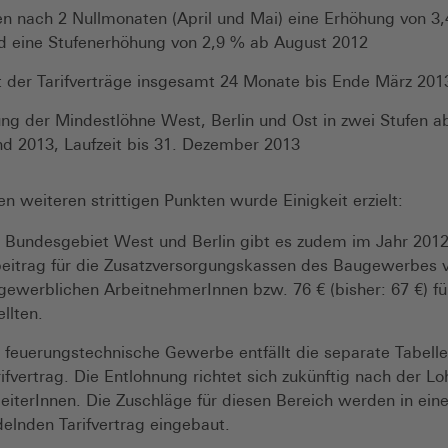
n nach 2 Nullmonaten (April und Mai) eine Erhöhung von 3
d eine Stufenerhöhung von 2,9 % ab August 2012
t der Tarifverträge insgesamt 24 Monate bis Ende März 201
g der Mindestlöhne West, Berlin und Ost in zwei Stufen a
d 2013, Laufzeit bis 31. Dezember 2013
en weiteren strittigen Punkten wurde Einigkeit erzielt:
 Bundesgebiet West und Berlin gibt es zudem im Jahr 2012
beitrag für die Zusatzversorgungskassen des Baugewerbes 
 gewerblichen ArbeitnehmerInnen bzw. 76 € (bisher: 67 €) fü
llten.
 feuerungstechnische Gewerbe entfällt die separate Tabell
ifvertrag. Die Entlohnung richtet sich zukünftig nach der Lo
eiterInnen. Die Zuschläge für diesen Bereich werden in ein
elnden Tarifvertrag eingebaut.