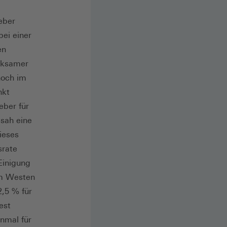
eber
ei einer
en
irksamer
noch im
nkt
eber für
sah eine
ieses
srate
Einigung
im Westen
2,5 % für
est
nmal für