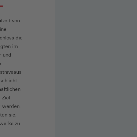
fzeit von
ine
chloss die
igten im
r und
r
Ostniveaus
schlicht
aftlichen
 Ziel
t werden.
ten sie,
dwerks zu