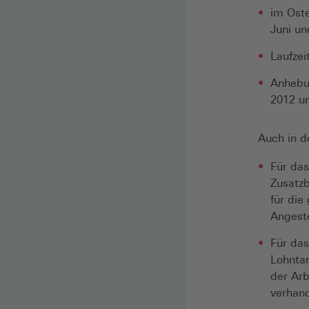
im Oste
Juni un
Laufzei
Anhebun
2012 un
Auch in d
Für das
Zusatz
für die
Angeste
Für das
Lohntar
der Arb
verhand