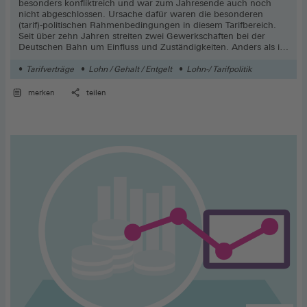
besonders konfliktreich und war zum Jahresende auch noch
nicht abgeschlossen. Ursache dafür waren die besonderen
(tarif)-politischen Rahmenbedingungen in diesem Tarifbereich.
Seit über zehn Jahren streiten zwei Gewerkschaften bei der
Deutschen Bahn um Einfluss und Zuständigkeiten. Anders als in
anderen Wirtschaftszweigen gibt es keine funktionierende
Tarifkooperation, sondern lediglich einen seit 2008 befristet
Tarifverträge
Lohn / Gehalt / Entgelt
Lohn-/ Tarifpolitik
festgeschriebenen „Waffenstillstand“, der die Tarifkonkurrenz
zwischen den beiden Gewerkschaften EVG (bis 2010:
merken
teilen
Transnet/GDBA) und GDL aber nicht befriedet hat.