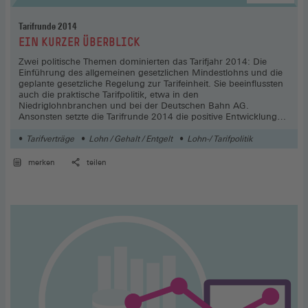
Tarifrunde 2014
:
EIN KURZER ÜBERBLICK
Zwei politische Themen dominierten das Tarifjahr 2014: Die
Einführung des allgemeinen gesetzlichen Mindestlohns und die
geplante gesetzliche Regelung zur Tarifeinheit. Sie beeinflussten
auch die praktische Tarifpolitik, etwa in den
Niedriglohnbranchen und bei der Deutschen Bahn AG.
Ansonsten setzte die Tarifrunde 2014 die positive Entwicklung
des Vorjahres fort. In vielen Branchen und Tarifbereichen
wurden Tariferhöhungen von über 3 Prozent durchgesetzt. Die
Tarifverträge
Lohn / Gehalt / Entgelt
Lohn-/ Tarifpolitik
jahresbezogene Tarifsteigerung führte wegen der sehr niedrigen
Inflationsrate zu einem realen Anstieg der Tarifentgelte um rund
merken
teilen
2 Prozent. Die aktuelle Tarifrunde 2015 steht unter leicht
verbesserten wirtschaftlichen Vorzeichen.