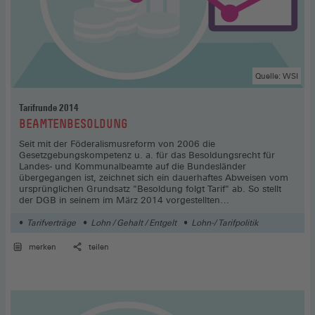
Quelle: WSI
Tarifrunde 2014
:
BEAMTENBESOLDUNG
Seit mit der Föderalismusreform von 2006 die
Gesetzgebungskompetenz u. a. für das Besoldungsrecht für
Landes- und Kommunalbeamte auf die Bundesländer
übergegangen ist, zeichnet sich ein dauerhaftes Abweisen vom
ursprünglichen Grundsatz "Besoldung folgt Tarif" ab. So stellt
der DGB in seinem im März 2014 vorgestellten
Besoldungsreport fest, dass die Beamtenbesoldung in einzelnen
Besoldungsgruppen um mehr als 18 % auseinander liegt.
Tarifverträge
Lohn / Gehalt / Entgelt
Lohn-/ Tarifpolitik
merken
teilen