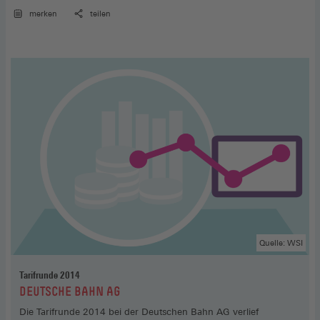
allgemeinen Trend zu den länger laufenden Tarifabschlüssen ab.
Sie verhandelten seit 2010 jedes Jahr einen neuen
merken
teilen
Entgelttarifvertrag, während im gesamtwirtschaftlichen
Durchschnitt die Laufzeit der Tarifabkommen im vergangenen
Jahrzehnt knapp zwei Jahre betrug.
Quelle: WSI
Tarifrunde 2014
:
DEUTSCHE BAHN AG
Die Tarifrunde 2014 bei der Deutschen Bahn AG verlief