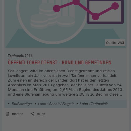
Quelle: WSI
Tarifrunde 2014
:
ÖFFENTLICHER DIENST - BUND UND GEMEINDEN
Seit langem wird im öffentlichen Dienst getrennt und zeitlich
jeweils um ein Jahr versetzt in zwei Tarifbereichen verhandelt:
Zum einen im Bereich der Länder, dort hat es den letzten
Abschluss im März 2013 gegeben, der bei einer Laufzeit von 24
Monaten eine Erhöhung um 2,65 % zu Beginn des Jahres 2013
und eine Stufenanhebung um weitere 2,95 % zu Beginn dieses
Jahres vorsah. Zum anderen für den Bereich Bund und
Gemeinden.(1) Hier liefen die Verträge Ende Februar dieses
Tarifverträge
Lohn / Gehalt / Entgelt
Lohn-/ Tarifpolitik
Jahres aus.
merken
teilen