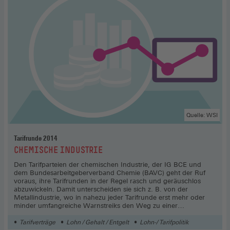
Quelle: WSI
Tarifrunde 2014
:
CHEMISCHE INDUSTRIE
Den Tarifparteien der chemischen Industrie, der IG BCE und
dem Bundesarbeitgeberverband Chemie (BAVC) geht der Ruf
voraus, ihre Tarifrunden in der Regel rasch und geräuschlos
abzuwickeln. Damit unterscheiden sie sich z. B. von der
Metallindustrie, wo in nahezu jeder Tarifrunde erst mehr oder
minder umfangreiche Warnstreiks den Weg zu einer
Tarifeinigung ebnen. Es gibt einen weiteren Unterschied: Seit
einigen Jahren setzen sich die Tarifparteien dieser Branche vom
Tarifverträge
Lohn / Gehalt / Entgelt
Lohn-/ Tarifpolitik