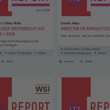
Janssen, Thilo / Lübker, Malte
Emmler, Helge
:
CHER TARIFBERICHT DES
ARBEITEN IM HOMEOFFICE
5 / 2026
Wer es kann, wer es möchte und
bringt Aufholbewegung der
zum Erliegen
Homeoffice / mobile Arbeit
ge
Lohn-/ Tarifpolitik
Arbeit
Arbeitsbedingungen
Arbeit
teilen
merken
teilen