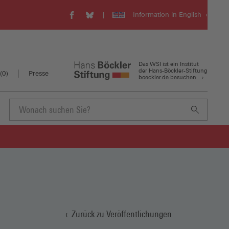
Information in English
WSI
WSI
Visit
auf
auf
our
Facebook
Bluesky
english
(Öffnet
(Öffnet
website
in
in
(Öffnet
Das WSI ist ein Institut
einem
einem
in
der Hans-Böckler-Stiftung
(
0
)
Presse
boeckler.de besuchen
neuen
neuen
einem
Fenster)
Fenster)
neuen
Fenster)
Suchbegriff
eingeben
Zurück zu Veröffentlichungen