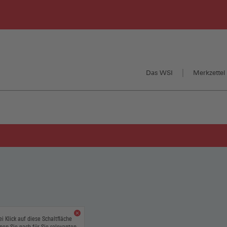
Das WSI
Merkzettel 
ei Klick auf diese Schaltfläche
nen Sie nach für Sie relevanten