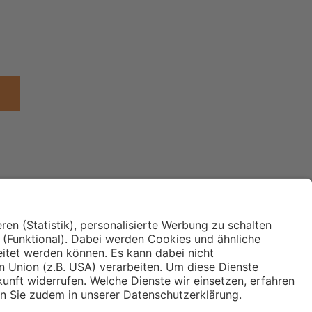
Institut für Makroökonomie
ches
und Konjunkturforschung