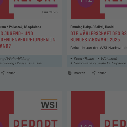
Brehmer, Wolfram / Polloczek, Magdalena
Emmler, Helge / Seikel, Daniel
:
ES JUGEND- UND
DIE WÄHLERSCHAFT DES BS
LDENDENVERTRETUNGEN IN
BUNDESTAGSWAHL 2025
LAND?
Befunde aus der WSI-Nachwahl
ung / Weiterbildung
Staat / Politik
Wirtschaft
erbildung / Wissenstransfer
Demokratie / soziale Partizipation
teilen
merken
teilen