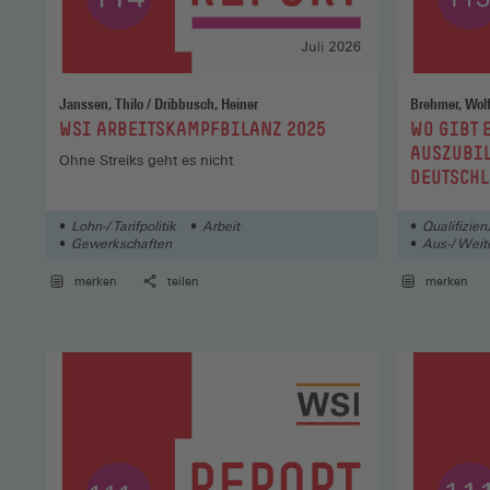
Janssen, Thilo / Dribbusch, Heiner
:
:
WSI ARBEITSKAMPFBILANZ 2025
WO GIBT 
AUSZUBI
Ohne Streiks geht es nicht
DEUTSCH
Lohn-/ Tarifpolitik
Arbeit
Qualifizier
Gewerkschaften
Aus-/ Weit
Arbeit
merken
teilen
merken