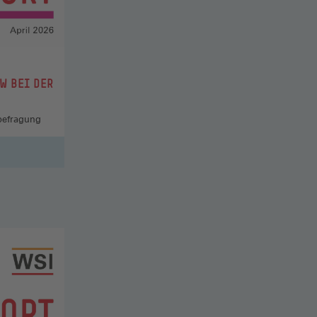
W BEI DER
befragung