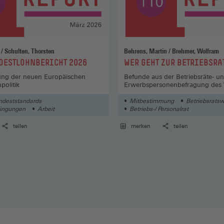
Lübker, Malte / Schulten, Thorsten
Behrens, Martin / Brehmer, Wolfram
:
DESTLOHNBERICHT 2026
WER GEHT ZUR BETRIEBSR
ung der neuen Europäischen
Befunde aus der Betriebsräte- u
politik
Erwerbspersonenbefragung des
ndeststandards
Mitbestimmung
Betriebsrats
dingungen
Arbeit
Betriebs-/ Personalrat
teilen
merken
teilen