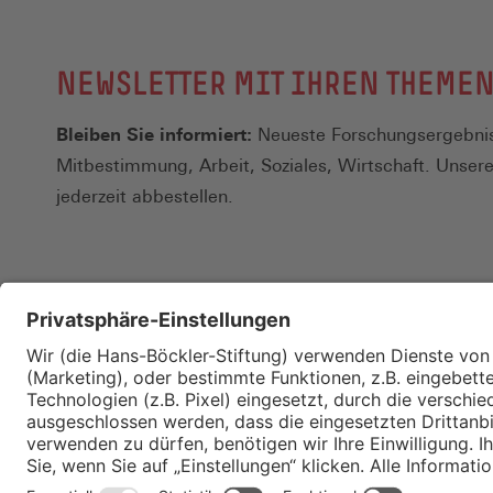
NEWSLETTER MIT IHREN THEME
Bleiben Sie informiert:
Neueste Forschungsergebnis
Mitbestimmung, Arbeit, Soziales, Wirtschaft. Unser
jederzeit abbestellen.
Kontakt
Merkzettel
Impressum
Datenschutz