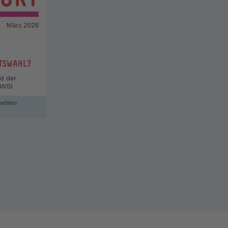
ATSWAHL?
nd der
 WSI
wahlen