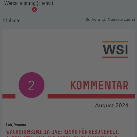
Wertschöpfung (Thema)
4 Inhalte
Sortierung: Neueste zuerst
Lott, Yvonne
:
WACHSTUMSINITIATIVE: RISKO FÜR GESUNDHEIT,