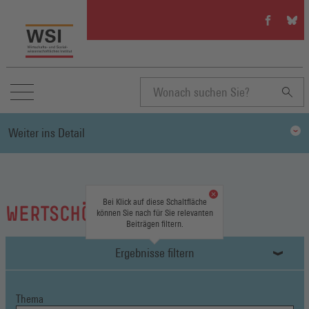
WSI
WSI
auf
auf
Facebook
Blue
(Öffnet
(Öffn
in
in
einem
eine
neuen
neue
Suchbegriff
Fenster)
Fenst
Weiter ins Detail
eingeben
Bei Klick auf diese Schaltfläche
WERTSCHÖPFUNG
können Sie nach für Sie relevanten
Beiträgen filtern.
Ergebnisse filtern
Thema