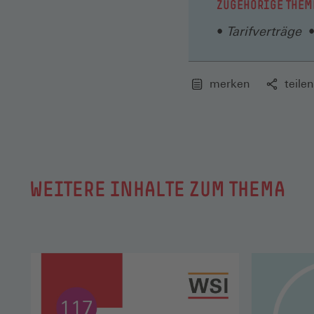
ZUGEHÖRIGE THEM
prozentua
auf 100 %
Tarifverträge
Einigung 
Er sieht 
merken
teilen
9,00 Euro
Weitere R
verbesser
Verbesser
WEITERE INHALTE ZUM THEMA