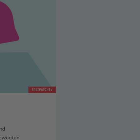
TARIFARCHIV
und
bewegten