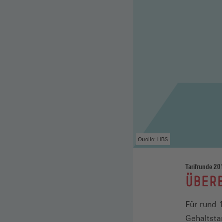
Quelle: HBS
Tarifrunde 20
:
ÜBERB
Für rund 
Gehaltsta