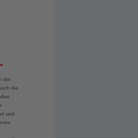
n der
auch die
nden.
e
gen und
ihrem