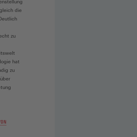
enstellung
gleich die
Deutlich
echt zu
itswelt
logie hat
ndig zu
 über
etung
VON