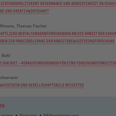
LEISTUNGSPOLITIKEN? GOVERNANCE UND GERECHTIGKEIT IN SCHUL
GE UND KREATIVWIRTSCHAFT
offmann, Thomas Fischer
AFTLICHE GESTALTUNGSANFORDERUNGEN AN DIE ARBEIT DER ZUKUN
GEN ZUR PRAXISRELEVANZ DER ARBEITSBEWUSSTSEINSFORSCHUNG
e Bahl
D SUBJEKT – HERAUSFORDERUNGEN FÜR EINE FORSCHUNGSTRADITIO
Schumann
WUSSTSEIN UND GESELLSCHAFTSBILD REVISITED
EN
gungen
Soziales
Mitbestimmung