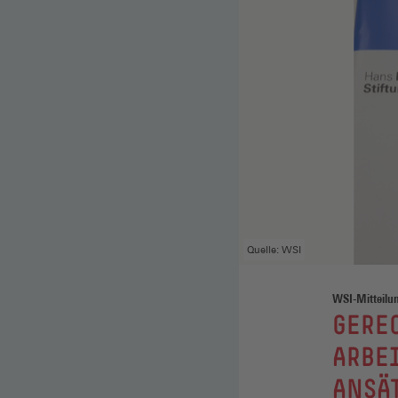
Quelle: WSI
WSI-Mitteilu
:
GERE
ARBE
ANSÄ