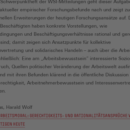
Schwerpunktheft der WSI-Mitteilungen geht dieser Aufgab
 aktueller empirischer Forschungsbefunde nach und zeigt zu
nellen Erweiterungen der heutigen Forschungsansätze auf. 
 Beschäftigten haben konkrete Vorstellungen, wie
dingungen und Beschäftigungsverhältnisse rational und ger
 sind; damit zeigen sich Ansatzpunkte für kollektive
nvertretung und solidarisches Handeln – auch über die Arbe
chließlich: Eine am „Arbeitsbewusstsein“ interessierte Sozio
uch, Quellen politischer Veränderung der Arbeitswelt ausfi
d mit ihren Befunden klärend in die öffentliche Diskussion
erechtigkeit, Arbeitnehmerbewusstsein und Interessenvertr
en.
us, Harald Wolf
RBEITSMORAL: GERECHTIGKEITS- UND RATIONALITÄTSANSPRÜCHE 
TIGEN HEUTE