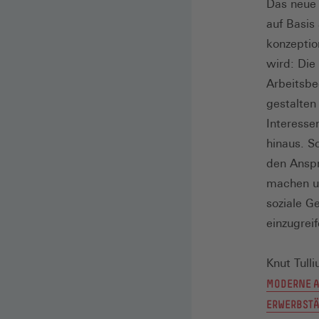
Das neue 
auf Basis
konzeptio
wird: Die
Arbeitsbe
gestalten
Interesse
hinaus. S
den Anspr
machen un
soziale G
einzugreif
Knut Tulli
MODERNE A
ERWERBSTÄ