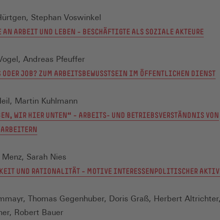
Hürtgen, Stephan Voswinkel
 AN ARBEIT UND LEBEN – BESCHÄFTIGTE ALS SOZIALE AKTEURE
Vogel, Andreas Pfeuffer
 ODER JOB? ZUM ARBEITSBEWUSSTSEIN IM ÖFFENTLICHEN DIENST
eil, Martin Kuhlmann
BEN, WIR HIER UNTEN“ – ARBEITS- UND BETRIEBSVERSTÄNDNIS VON
EARBEITERN
 Menz, Sarah Nies
KEIT UND RATIONALITÄT – MOTIVE INTERESSENPOLITISCHER AKTI
mayr, Thomas Gegenhuber, Doris Graß, Herbert Altrichter, 
er, Robert Bauer