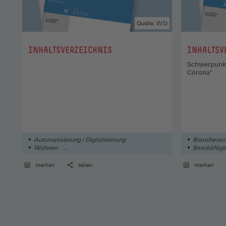
Quelle: WSI
:
:
INHALTSVERZEICHNIS
INHALTSV
Schwerpunkt
Corona"
Automatisierung / Digitalisierung
Branchenen
Wohnen
Beschäftig
Öffentlicher Dienst / Kommunen / Verwaltung
merken
teilen
merken