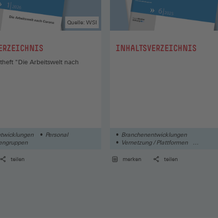
Quelle: WSI
:
ERZEICHNIS
INHALTSVERZEICHNIS
heft "Die Arbeitswelt nach
twicklungen
Personal
Branchenentwicklungen
tengruppen
Vernetzung / Plattformen
Automatisierung / Digitalisierung
teilen
merken
teilen