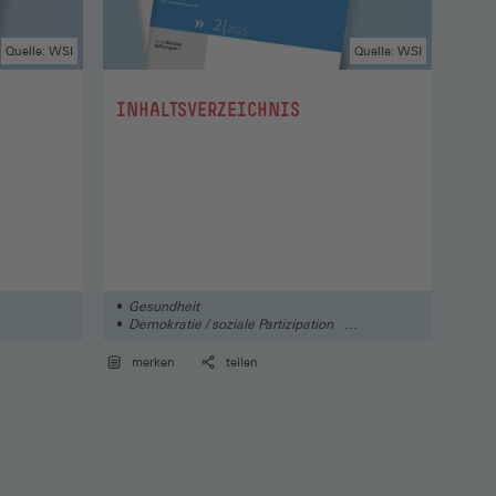
Quelle: WSI
Quelle: WSI
:
:
INHALTSVERZEICHNIS
INH
Gesundheit
So
Demokratie / soziale Partizipation
Ar
Wirkung von Mitbestimmung
merken
teilen
me