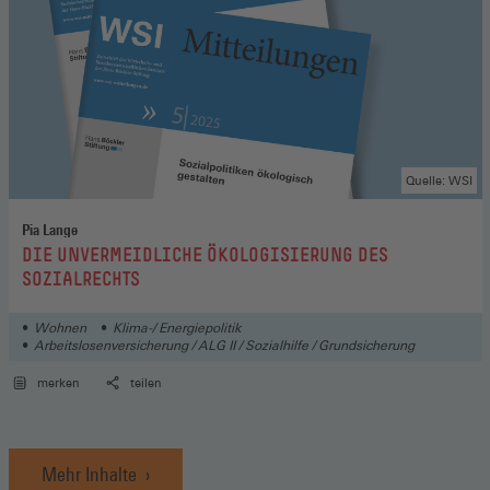
Quelle: WSI
Pia Lange
:
DIE UNVERMEIDLICHE ÖKOLOGISIERUNG DES
SOZIALRECHTS
Wohnen
Klima-/ Energiepolitik
Arbeitslosenversicherung / ALG II / Sozialhilfe / Grundsicherung
merken
teilen
Mehr Inhalte