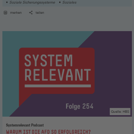
Soziale Sicherungssysteme
Soziales
merken
teilen
Quelle: HBS
Systemrelevant Podcast
:
WARUM IST DIE AFD SO ERFOLGREICH?