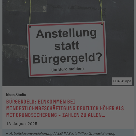
Quelle: dpa
Neue Studie
:
BÜRGERGELD: EINKOMMEN BEI
MINDESTLOHNBESCHÄFTIGUNG DEUTLICH HÖHER ALS
MIT GRUNDSICHERUNG – ZAHLEN ZU ALLEN
LANDKREISEN UND STÄDTEN
13. August 2025
Arbeitslosenversicherung / ALG II / Sozialhilfe / Grundsicherung