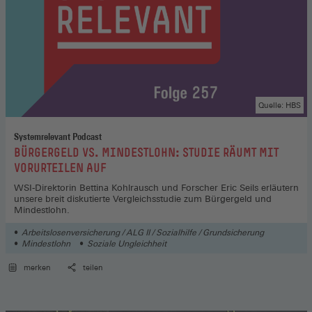
Quelle: HBS
Systemrelevant Podcast
:
BÜRGERGELD VS. MINDESTLOHN: STUDIE RÄUMT MIT
VORURTEILEN AUF
WSI-Direktorin Bettina Kohlrausch und Forscher Eric Seils erläutern
unsere breit diskutierte Vergleichsstudie zum Bürgergeld und
Mindestlohn.
Arbeitslosenversicherung / ALG II / Sozialhilfe / Grundsicherung
Mindestlohn
Soziale Ungleichheit
merken
teilen