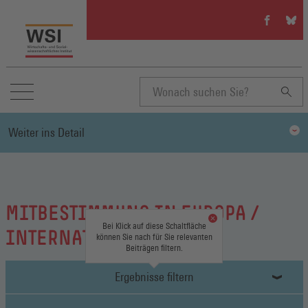
WSI
WSI
auf
auf
Facebook
Blue
(Öffnet
(Öffn
in
in
einem
eine
neuen
neue
Suchbegriff
Fenster)
Fenst
Weiter ins Detail
eingeben
MITBESTIMMUNG IN EUROPA /
Bei Klick auf diese Schaltfläche
INTERNATIONAL
können Sie nach für Sie relevanten
Beiträgen filtern.
Ergebnisse filtern