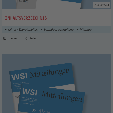
Quelle: WSI
:
INHALTSVERZEICHNIS
Klima-/ Energiepolitik
Vermögensverteilung
Migration
merken
teilen