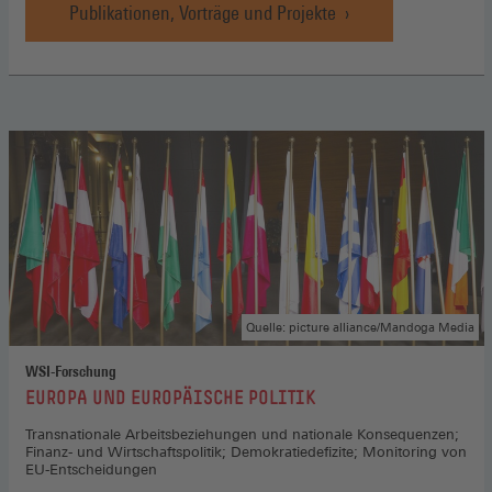
Publikationen, Vorträge und Projekte
Quelle: picture alliance/Mandoga Media
WSI-Forschung
:
EUROPA UND EUROPÄISCHE POLITIK
Transnationale Arbeitsbeziehungen und nationale Konsequenzen;
Finanz- und Wirtschaftspolitik; Demokratiedefizite; Monitoring von
EU-Entscheidungen