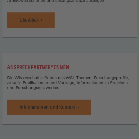
Arbeitswelt schärfen und Lösungsansätze aufzeigen.
Überblick
:
ANSPRECHPARTNER*INNEN
Die Wissenschaftler*innen des WSI: Themen, Forschungsprofile,
aktuelle Publikationen und Vorträge, Informationen zu Projekten
und Forschungsnetzwerken
Informationen und Kontakt