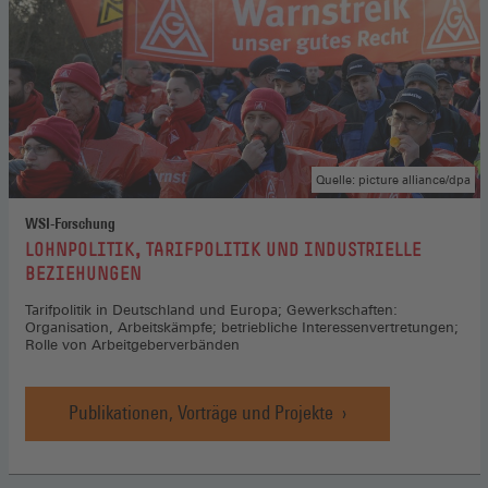
Quelle: picture alliance/dpa
WSI-Forschung
:
LOHNPOLITIK, TARIFPOLITIK UND INDUSTRIELLE
BEZIEHUNGEN
Tarifpolitik in Deutschland und Europa; Gewerkschaften:
Organisation, Arbeitskämpfe; betriebliche Interessenvertretungen;
Rolle von Arbeitgeberverbänden
Publikationen, Vorträge und Projekte