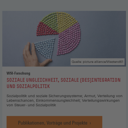
Quelle: picture alliance/Westend61
WSI-Forschung
:
SOZIALE UNGLEICHHEIT, SOZIALE (DES)INTEGRATION
UND SOZIALPOLITIK
Sozialpolitik und soziale Sicherungssysteme; Armut, Verteilung von
Lebenschancen, Einkommensungleichheit; Verteilungswirkungen
von Steuer- und Sozialpolitik
Publikationen, Vorträge und Projekte