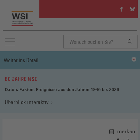
WSI
WSI
auf
auf
Facebook
Blue
(Öffnet
(Öffn
in
in
einem
eine
neuen
neue
Suchbegriff
Fenster)
Fenst
Weiter ins Detail
eingeben
80 JAHRE WSI
Daten, Fakten, Ereignisse aus den Jahren 1946 bis 2026
Überblick interaktiv
merken