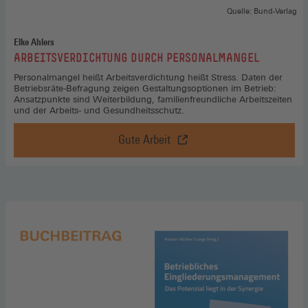
Quelle: Bund-Verlag
Elke Ahlers
:
ARBEITSVERDICHTUNG DURCH PERSONALMANGEL
Personalmangel heißt Arbeitsverdichtung heißt Stress. Daten der
Betriebsräte-Befragung zeigen Gestaltungsoptionen im Betrieb:
Ansatzpunkte sind Weiterbildung, familienfreundliche Arbeitszeiten
und der Arbeits- und Gesundheitsschutz.
Gute Arbeit
Arbeitsverdichtung
durch
Personalmangel,
Gute
Arbeit
(Öffnet
in
einem
neuen
Fenster)