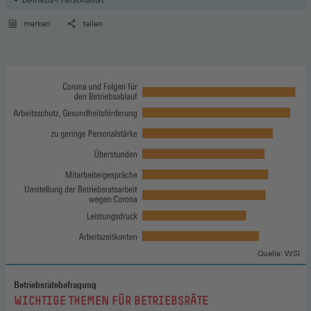
Betriebs-/ Personalrat
merken
teilen
Quelle: WSI
Betriebsrätebefragung
:
WICHTIGE THEMEN FÜR BETRIEBSRÄTE