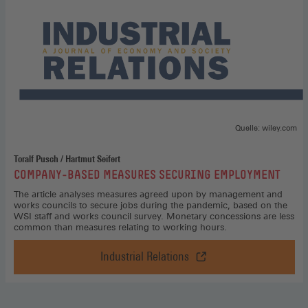
einem
neuen
Fenster)
Quelle: wiley.com
Toralf Pusch / Hartmut Seifert
:
COMPANY-BASED MEASURES SECURING EMPLOYMENT
The article analyses measures agreed upon by management and
works councils to secure jobs during the pandemic, based on the
WSI staff and works council survey. Monetary concessions are less
common than measures relating to working hours.
Industrial Relations
Company-
Based
Measures