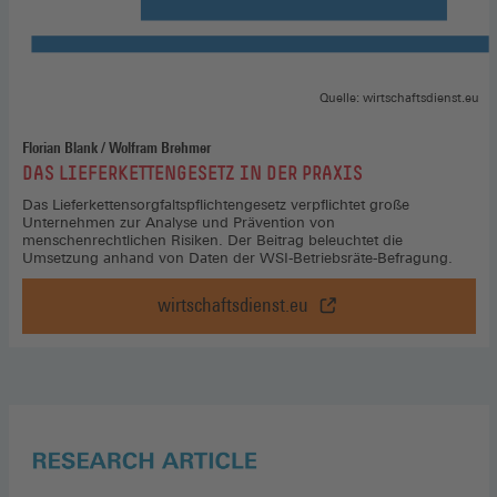
Quelle: wirtschaftsdienst.eu
Florian Blank / Wolfram Brehmer
:
DAS LIEFERKETTENGESETZ IN DER PRAXIS
Das Lieferkettensorgfaltspflichtengesetz verpflichtet große
Unternehmen zur Analyse und Prävention von
menschenrechtlichen Risiken. Der Beitrag beleuchtet die
Umsetzung anhand von Daten der WSI-Betriebsräte-Befragung.
wirtschaftsdienst.eu
Das
Lieferkettengesetz
in
der
Praxis,
wirtschaftsdienst.eu
(Öffnet
in