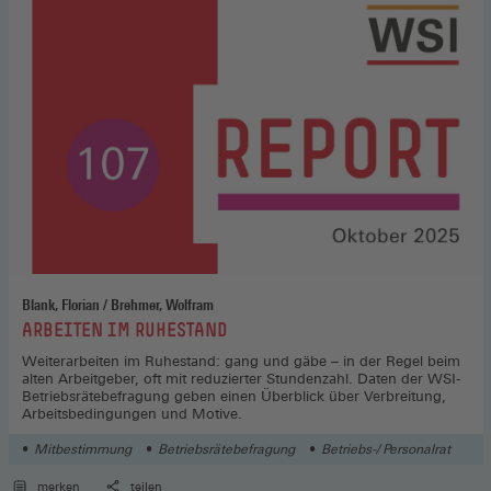
der
Synergie,
Informationen
zum
Buch
(Öffnet
in
einem
neuen
Fenster)
Blank, Florian / Brehmer, Wolfram
:
ARBEITEN IM RUHESTAND
Weiterarbeiten im Ruhestand: gang und gäbe – in der Regel beim
alten Arbeitgeber, oft mit reduzierter Stundenzahl. Daten der WSI-
Betriebsrätebefragung geben einen Überblick über Verbreitung,
Arbeitsbedingungen und Motive.
Mitbestimmung
Betriebsrätebefragung
Betriebs-/ Personalrat
merken
teilen