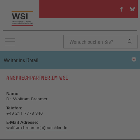
WSI
WSI
auf
auf
Facebook
Blue
(Öffnet
(Öffn
in
in
einem
eine
neuen
neue
Suchbegriff
Fenster)
Fenst
Weiter ins Detail
eingeben
ANSPRECHPARTNER IM WSI
Name:
Dr. Wolfram Brehmer
Telefon:
+49 211 7778 340
E-Mail Adresse:
wolfram-brehmer[at]boeckler.de