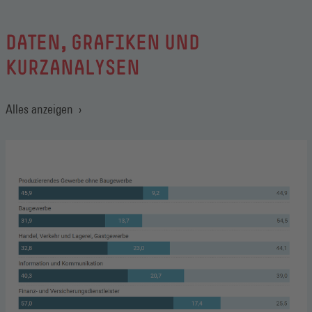
Securing
Employment,
Industrial
DATEN, GRAFIKEN UND
Relations
(Öffnet
KURZANALYSEN
in
einem
neuen
Alles anzeigen
Fenster)