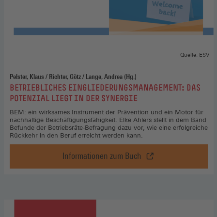
Quelle: ESV
Pelster, Klaus / Richter, Götz / Lange , Andrea (Hg.)
:
BETRIEBLICHES EINGLIEDERUNGSMANAGEMENT: DAS
POTENZIAL LIEGT IN DER SYNERGIE
BEM: ein wirksames Instrument der Prävention und ein Motor für
nachhaltige Beschäftigungsfähigkeit. Elke Ahlers stellt in dem Band
Befunde der Betriebsräte-Befragung dazu vor, wie eine erfolgreiche
Rückkehr in den Beruf erreicht werden kann.
Informationen zum Buch
Betriebliches
Eingliederungsmanagement:
Das
Potenzial
liegt
in