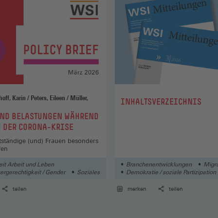
Peters, Eileen / Müller,
:
INHALTSVERZEICHNIS
UND BELASTUNGEN WÄHREND
 DER CORONA-KRISE
stständige (und) Frauen besonders
fen
eit Arbeit und Leben
Branchenentwicklungen
Migra
ergerechtigkeit / Gender
Soziales
Demokratie / soziale Partizipation
teilen
merken
teilen