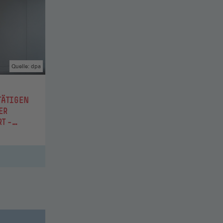
Quelle: dpa
TÄTIGEN
ER
T –
ENHEIT