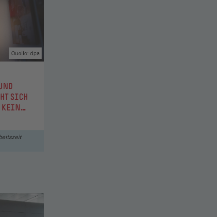
Quelle: dpa
 UND
HT SICH
 KEIN
INBARKEIT
beitszeit