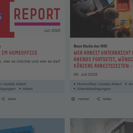
e
Neue Studie des WSI
:
 IM HOMEOFFICE
WER ARBEIT UNTERBRICHT
ABENDS FORTSETZT, WÜNSC
, wer es möchte und wer es darf
KÜRZERE ARBEITSZEITEN –
INDIZ FÜR BESSERE VERE
06. Juli 2026
 / mobile Arbeit
Homeoffice / mobile Arbeit
Ar
dingungen
Arbeit
Arbeitsbedingungen
teilen
merken
teilen