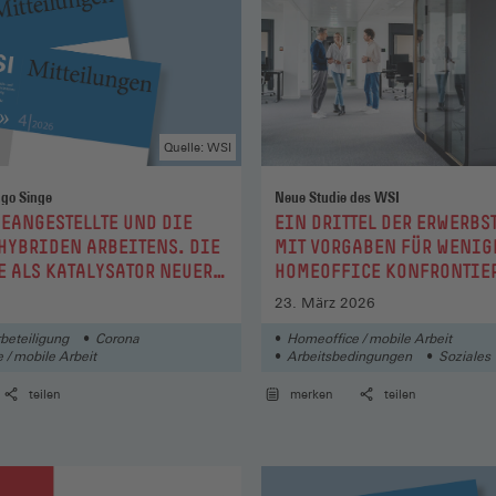
Quelle: WSI
 Holst / Ingo Singe
Neue Studie des WSI
:
EANGESTELLTE UND DIE
EIN DRITTEL DER ERWERBS
HYBRIDEN ARBEITENS. DIE
MIT VORGABEN FÜR WENIG
 ALS KATALYSATOR NEUER
HOMEOFFICE KONFRONTIER
ANSPRÜCHE
FOLGEN FÜR JOB-ZUFRIED
23. März 2026
UND BELASTUNG
beteiligung
Corona
Homeoffice / mobile Arbeit
 / mobile Arbeit
Arbeitsbedingungen
Soziales
teilen
merken
teilen