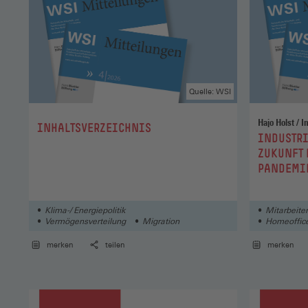
Quelle: WSI
Hajo
:
INHALTSVERZEICHNIS
:
INDUSTRI
ZUKUNFT 
PANDEMIE
ARBEITS
Klima-/ Energiepolitik
Mitarbeiter
Vermögensverteilung
Migration
Homeoffice
merken
teilen
merken