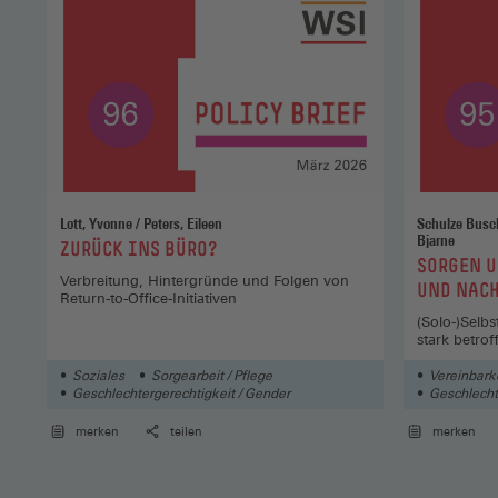
Lott, Yvonne / Peters, Eileen
Schulze Buschoff, Karin / 
Bjarne
:
ZURÜCK INS BÜRO?
:
SORGEN 
Verbreitung, Hintergründe und Folgen von
UND NACH
Return-to-Office-Initiativen
(Solo-)Selb
stark betrof
Soziales
Sorgearbeit / Pflege
Vereinbark
Geschlechtergerechtigkeit / Gender
Geschlecht
merken
teilen
merken