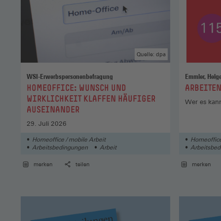
Quelle: dpa
WSI-Erwerbspersonenbefragung
Emmler, Helg
:
:
HOMEOFFICE: WUNSCH UND
ARBEITEN
WIRKLICHKEIT KLAFFEN HÄUFIGER
Wer es kann
AUSEINANDER
29. Juli 2026
Homeoffice / mobile Arbeit
Homeoffice
Arbeitsbedingungen
Arbeit
Arbeitsbe
merken
teilen
merken