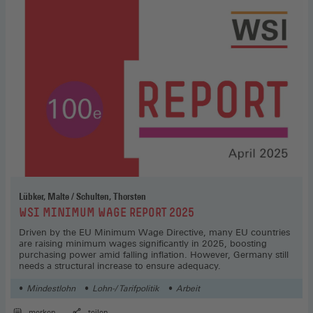
Lübker, Malte / Schulten, Thorsten
:
WSI MINIMUM WAGE REPORT 2025
Driven by the EU Minimum Wage Directive, many EU countries
are raising minimum wages significantly in 2025, boosting
purchasing power amid falling inflation. However, Germany still
needs a structural increase to ensure adequacy.
Mindestlohn
Lohn-/ Tarifpolitik
Arbeit
merken
teilen