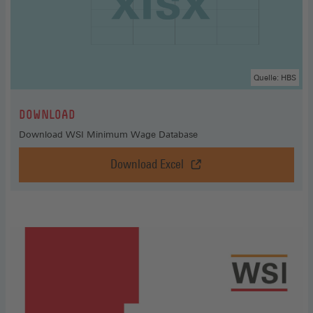
Quelle: HBS
:
DOWNLOAD
Download WSI Minimum Wage Database
Download Excel
Download,
Download
Excel
(Öffnet
in
einem
neuen
Fenster)