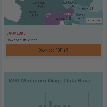
Quelle: WSI
:
DOWNLOAD
Download static map
Download PDF
Download,
Download
PDF
(Öffnet
in
einem
neuen
Fenster)