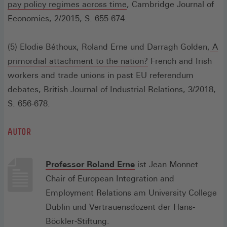
(Öffnet
pay policy regimes across time
, Cambridge Journal of
in
Economics, 2/2015, S. 655-674.
einem
neuen
(5) Elodie Béthoux, Roland Erne und Darragh Golden,
A
Fenster)
(Öffnet
primordial attachment to the nation?
French and Irish
in
workers and trade unions in past EU referendum
einem
debates, British Journal of Industrial Relations, 3/2018,
neuen
S. 656-678.
Fenster)
AUTOR
(Öffnet
Professor Roland Erne
ist Jean Monnet
in
Chair of European Integration and
einem
Employment Relations am University College
neuen
Dublin und Vertrauensdozent der Hans-
Fenster)
Böckler-Stiftung.