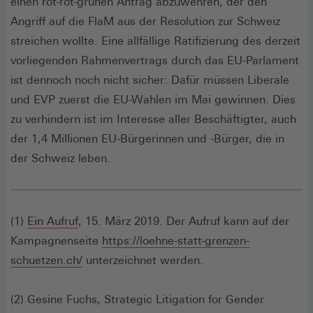
einen rot-rot-grünen Antrag abzuwehren, der den
Angriff auf die FlaM aus der Resolution zur Schweiz
streichen wollte. Eine allfällige Ratifizierung des derzeit
vorliegenden Rahmenvertrags durch das EU-Parlament
ist dennoch noch nicht sicher: Dafür müssen Liberale
und EVP zuerst die EU-Wahlen im Mai gewinnen. Dies
zu verhindern ist im Interesse aller Beschäftigter, auch
der 1,4 Millionen EU-Bürgerinnen und -Bürger, die in
der Schweiz leben.
(Öffnet
(1)
Ein Aufruf
, 15. März 2019. Der Aufruf kann auf der
in
Kampagnenseite
https://loehne-statt-grenzen-
einem
(Öffnet
schuetzen.ch/
unterzeichnet werden.
neuen
in
Fenster)
einem
(2) Gesine Fuchs, Strategic Litigation for Gender