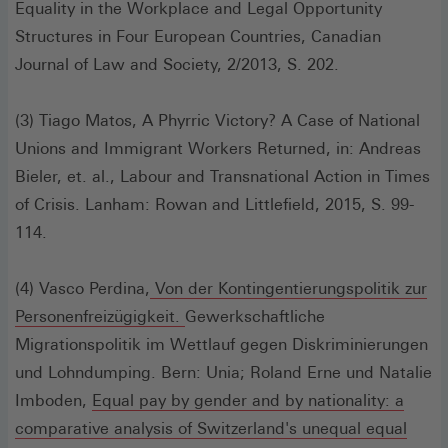
neuen
Equality in the Workplace and Legal Opportunity
Fenster)
Structures in Four European Countries, Canadian
Journal of Law and Society, 2/2013, S. 202.
(3) Tiago Matos, A Phyrric Victory? A Case of National
Unions and Immigrant Workers Returned, in: Andreas
Bieler, et. al., Labour and Transnational Action in Times
of Crisis. Lanham: Rowan and Littlefield, 2015, S. 99-
114.
(4) Vasco Perdina,
Von der Kontingentierungspolitik zur
(Öffnet
Personenfreizügigkeit.
Gewerkschaftliche
in
Migrationspolitik im Wettlauf gegen Diskriminierungen
einem
und Lohndumping. Bern: Unia; Roland Erne und Natalie
neuen
Imboden,
Equal pay by gender and by nationality: a
Fenster)
comparative analysis of Switzerland's unequal equal