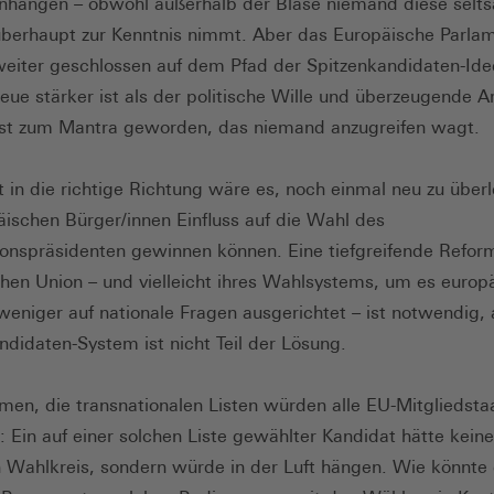
hängen – obwohl außerhalb der Blase niemand diese selt
berhaupt zur Kenntnis nimmt. Aber das Europäische Parla
eiter geschlossen auf dem Pfad der Spitzenkandidaten-Ide
reue stärker ist als der politische Wille und überzeugende 
ist zum Mantra geworden, das niemand anzugreifen wagt.
tt in die richtige Richtung wäre es, noch einmal neu zu über
äischen Bürger/innen Einfluss auf die Wahl des
nspräsidenten gewinnen können. Eine tiefgreifende Refor
hen Union – und vielleicht ihres Wahlsystems, um es europä
eniger auf nationale Fragen ausgerichtet – ist notwendig,
ndidaten-System ist nicht Teil der Lösung.
n, die transnationalen Listen würden alle EU-Mitgliedsta
 Ein auf einer solchen Liste gewählter Kandidat hätte kein
 Wahlkreis, sondern würde in der Luft hängen. Wie könnte 