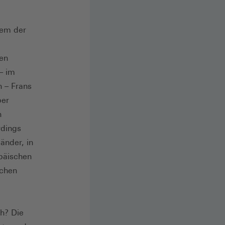
tem der
ten
– im
n – Frans
ber
n
rdings
änder, in
opäischen
schen
ch? Die