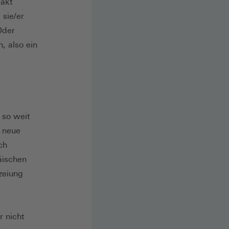
takt
 sie/er
Oder
, also ein
 so weit
e neue
ch
äischen
zeiung
r nicht