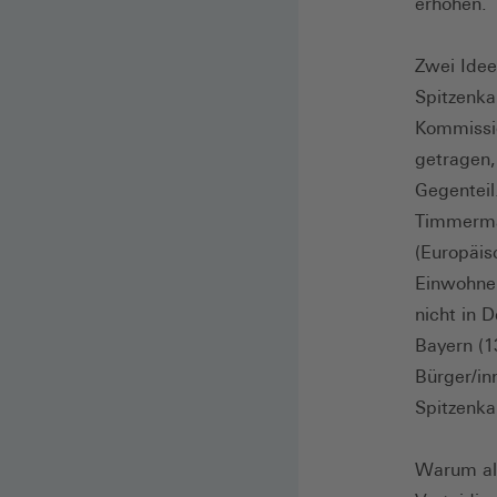
erhöhen.
Zwei Idee
Spitzenka
Kommissio
getragen,
Gegenteil
Timmerma
(Europäis
Einwohner
nicht in 
Bayern (1
Bürger/in
Spitzenka
Warum als