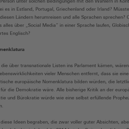
Person unter solchen Bedingungen mit den Wählern in Kon
ei es in Estland, Portugal, Griechenland oder Irland? Müsste
n diesen Ländern herumreisen und alle Sprachen sprechen? 
 alles über „Social Media“ in einer Sprache laufen, Globisch
ertes Englisch?
menklatura
 die über transnationale Listen ins Parlament kämen, wären
ebenswirklichkeiten vieler Menschen entfernt, dass sie ein
tische europäische Nomenklatura bilden würden, die letztli
 für die Demokratie wäre. Alle bisherige Kritik an der europ
tie und Bürokratie würde wie eine selbst erfüllende Prophe
en.
 diese Ideen begraben, die zwar voller guter Absichten, abe