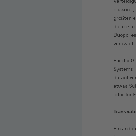
Verteidig
besserer,
größten e
die sozia
Duopol ei
verewigt.
Für die G
Systems i
darauf ve
etwas Sub
oder für 
Transnati
Ein andere