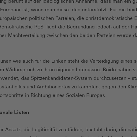
ung beruht auf der ideologischen Annahme, dass man ein gu
 Europäer ist, wenn man diese Idee unterstützt. Für die bei
uropäischen politischen Parteien, die christdemokratische
ldemokratische PES, liegt die Begründung jedoch auf der H
ner Machtverteilung zwischen den beiden Parteien würde d
rünen wie auch für die Linken steht die Verteidigung eines 
m Widerspruch zu ihren eigenen Interessen. Beide haben vi
rwendet, das Spitzenkandidaten-System durchzusetzen – sta
stantielles und Ambitioniertes zu kämpfen, gegen den Kl
Fortschritte in Richtung eines Sozialen Europas.
onale Listen
r Ansatz, die Legitimität zu stärken, besteht darin, die nat