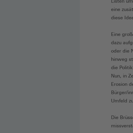
Listen um 
eine zusä
diese Idee
Eine groß
dazu aufg
oder die 
hinweg st
die Politi
Nun, in Z
Erosion d
Bürger/in
Umfeld zu
Die Brüss
missverst