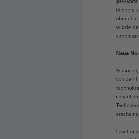
gewählte 
bleiben, s
überall i
würde das
simplifizi
Neue No
Personen,
von den L
technokra
schädlich
Technokra
erschein
Lasst uns