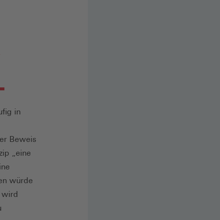
fig in
ter Beweis
zip „eine
ine
ten würde
 wird
u