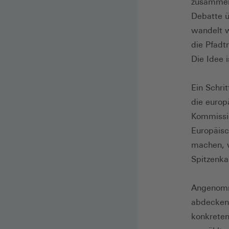
zusammen
Debatte ü
wandelt w
die Pfadt
Die Idee 
Ein Schri
die europ
Kommissio
Europäisc
machen, w
Spitzenka
Angenomme
abdecken:
konkreten