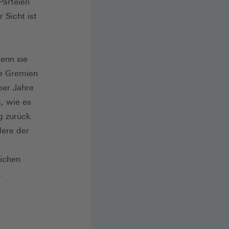
Parteien
 Sicht ist
enn sie
le Gremien
ber Jahre
, wie es
g zurück.
dere der
ichen
.