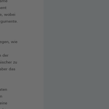
same
ment
e, wobei
Argumente.
legen, wie
m der
ischer zu
 aber das
aten
en
eine