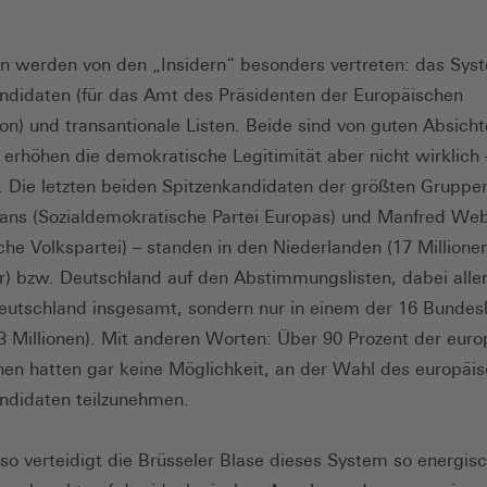
n werden von den „Insidern“ besonders vertreten: das Sys
ndidaten (für das Amt des Präsidenten der Europäischen
n) und transantionale Listen. Beide sind von guten Absich
 erhöhen die demokratische Legitimität aber nicht wirklich 
. Die letzten beiden Spitzenkandidaten der größten Gruppe
ns (Sozialdemokratische Partei Europas) und Manfred We
che Volkspartei) – standen in den Niederlanden (17 Millione
) bzw. Deutschland auf den Abstimmungslisten, dabei alle
Deutschland insgesamt, sondern nur in einem der 16 Bundesl
3 Millionen). Mit anderen Worten: Über 90 Prozent der eur
nen hatten gar keine Möglichkeit, an der Wahl des europäi
ndidaten teilzunehmen.
o verteidigt die Brüsseler Blase dieses System so energis