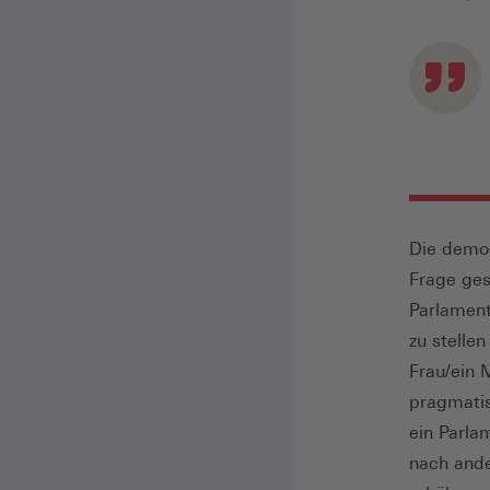
Die demok
Frage ges
Parlament
zu stellen
Frau/ein 
pragmatis
ein Parla
nach ande