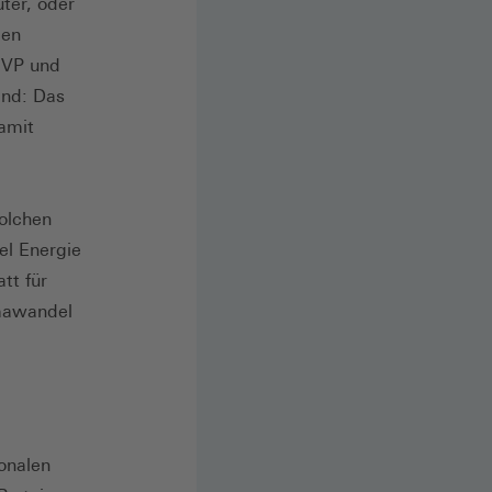
ter, oder
den
 EVP und
and: Das
amit
solchen
el Energie
tt für
imawandel
ionalen