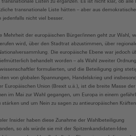
transnationale Listen zu ergänzen. Es ist nicht klar, ob alle 
tzliche transnationale Liste hätten – aber aus demokratischer
 jedenfalls nicht viel besser.
e Mehrheit der europäischen Bürger/innen geht zur Wahl, w
erufen wird, über den Stadtrat abzustimmen, über regiona
Nationalversammlung. Die europäische Ebene war jedoch ü
iefmütterlich behandelt worden – als Wahl zweiter Ordnung
kwissenschaftler formulierten, und die Beteiligung ging steti
eiten von globalen Spannungen, Handelskrieg und insbeson
er Europäischen Union (Brexit u.ä.), ist die breite Masse der
nen im Mai zur Wahl gegangen, um Europa in einem gefährl
 stärken und um Nein zu sagen zu antieuropäischen Kräften
eler Insider haben diese Zunahme der Wahlbeteiligung
anden, so als würde sie mit der Spitzenkandidaten-Idee