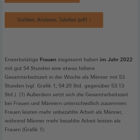
in
einem
neuen
Grafiken, Analysen, Tabellen (pdf)
(Öffnet
Fenster)
in
einem
neuen
Fenster)
Erwerbstätige
Frauen
insgesamt haben
im Jahr 2022
mit gut 54 Stunden eine etwas höhere
Gesamtarbeitszeit in der Woche als Männer mit 53
Stunden (vgl. Grafik 1; 54:20 Std. gegenüber 53:13
Std.). (1) Außerdem setzt sich die Gesamtarbeitszeit
bei Frauen und Männern unterschiedlich zusammen:
Frauen leisten mehr unbezahlte Arbeit als Männer,
während Männer mehr bezahlte Arbeit leisten als
Frauen (Grafik 1):