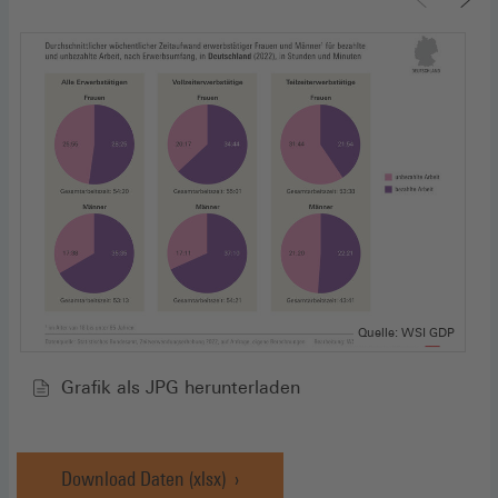
Quelle: WSI GDP
Grafik als JPG herunterladen
Download Daten (xlsx)
(Öffnet