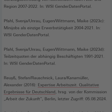
Region 2007-2022. In: WSI GenderDatenPortal.
Pfahl, Svenja/Unrau, Eugen/Wittmann, Maike (2023c):
Minijobs als einzige Erwerbstätigkeit 2004-2021. In:
WSI GenderDatenPortal.
Pfahl, Svenja/Unrau, Eugen/Wittmann, Maike (2023d):
Teilzeitquoten der abhängig Beschäftigten 1991-2021.
In: WSI GenderDatenPortal.
Reuyß, Stefan/Rauschnick, Laura/Kanamüller,
Alexander (2016):
Expertise Arbeitszeit. Qualitative
(Öffnet
Ergebnisse für Deutschland
, hrsg. von der Kommission
in
„Arbeit der Zukunft“, Berlin, letzter Zugriff: 05.08.2024.
einem