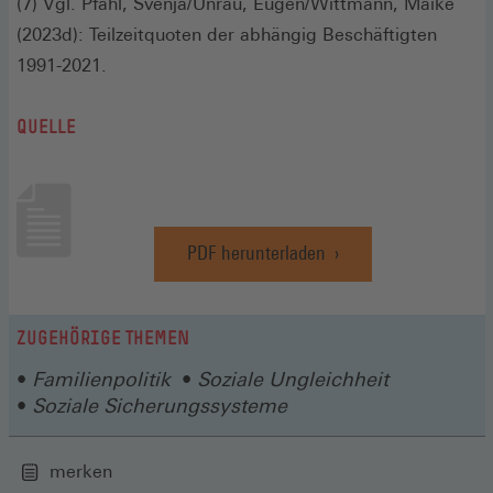
(7) Vgl. Pfahl, Svenja/Unrau, Eugen/Wittmann, Maike
(2023d): Teilzeitquoten der abhängig Beschäftigten
1991-2021.
QUELLE
PDF herunterladen
(Öffnet
in
einem
neuen
ZUGEHÖRIGE THEMEN
Fenster)
Familienpolitik
Soziale Ungleichheit
Soziale Sicherungssysteme
merken