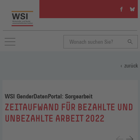
WSI
WSI
auf
auf
Facebook
Blue
(Öffnet
(Öffn
in
in
einem
eine
neuen
neue
Suchbegriff
Fenster)
Fenst
zurück
eingeben
WSI GenderDatenPortal: Sorgearbeit
:
ZEITAUFWAND FÜR BEZAHLTE UND
UNBEZAHLTE ARBEIT 2022