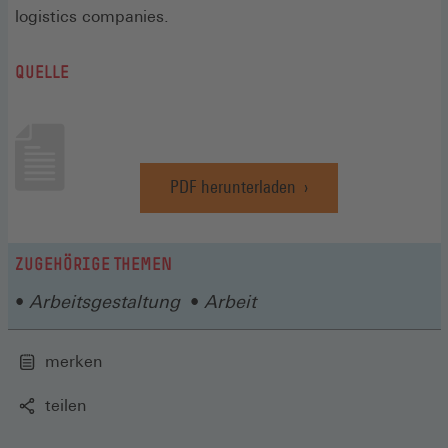
logistics companies.
QUELLE
PDF herunterladen
(Öffnet
in
einem
neuen
ZUGEHÖRIGE THEMEN
Fenster)
Arbeitsgestaltung
Arbeit
merken
teilen