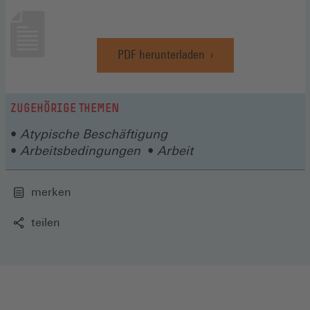
PDF herunterladen
(Öffnet
in
einem
neuen
ZUGEHÖRIGE THEMEN
Fenster)
Atypische Beschäftigung
Arbeitsbedingungen
Arbeit
merken
teilen