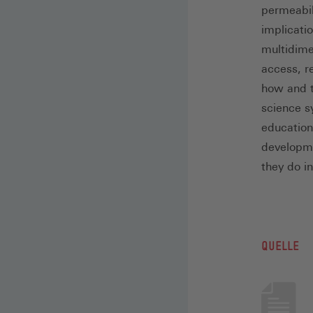
permeabil
implicatio
multidime
access, re
how and t
science s
education
developme
they do i
QUELLE