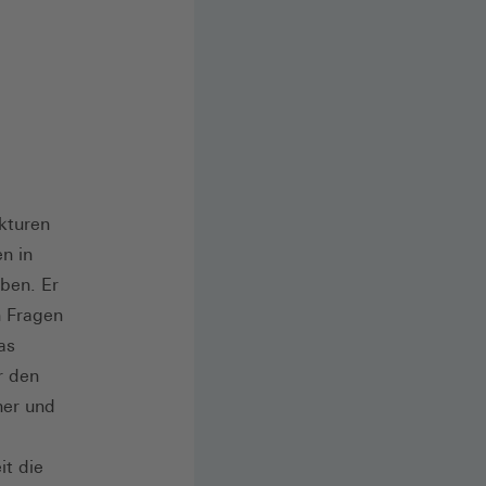
ukturen
n in
ben. Er
n Fragen
as
r den
cher und
t die