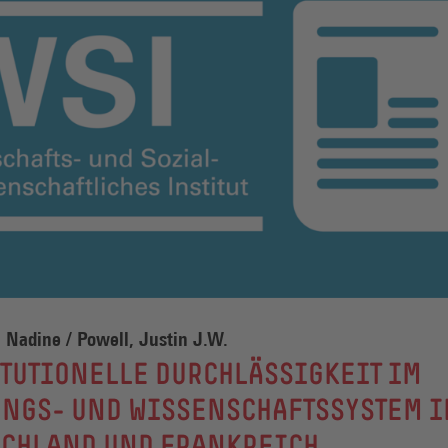
 Nadine / Powell, Justin J.W.
TUTIONELLE DURCHLÄSSIGKEIT IM
UNGS- UND WISSENSCHAFTSSYSTEM I
SCHLAND UND FRANKREICH