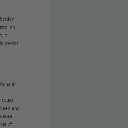
 beiden
stellen
t in
ektivität
tions in
discuss
etween and
ecause
vel of