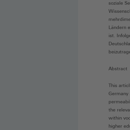
soziale S
Wissensch
mehrdimen
Ländern e
ist. Info
Deutschlan
beizutrag
Abstract
This arti
Germany a
permeabil
the releva
within vo
higher edu