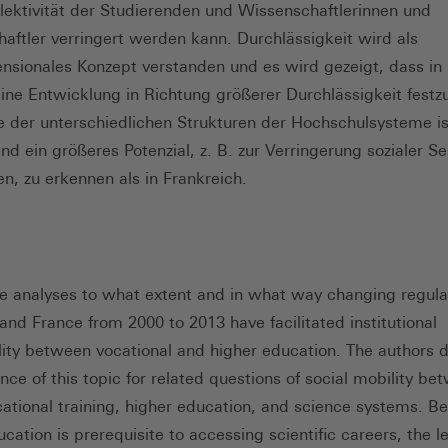
elektivität der Studierenden und Wissenschaftlerinnen und
aftler verringert werden kann. Durchlässigkeit wird als
sionales Konzept verstanden und es wird gezeigt, dass in
ine Entwicklung in Richtung größerer Durchlässigkeit festzu
lge der unterschiedlichen Strukturen der Hochschulsysteme is
d ein größeres Potenzial, z. B. zur Verringerung sozialer Sel
en, zu erkennen als in Frankreich.
cle analyses to what extent and in what way changing regula
nd France from 2000 to 2013 have facilitated institutional
ity between vocational and higher education. The authors 
nce of this topic for related questions of social mobility b
cational training, higher education, and science systems. B
cation is prerequisite to accessing scientific careers, the le