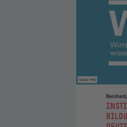
Quelle: HBS
Bernhard,
:
INSTI
BILD
DEUT