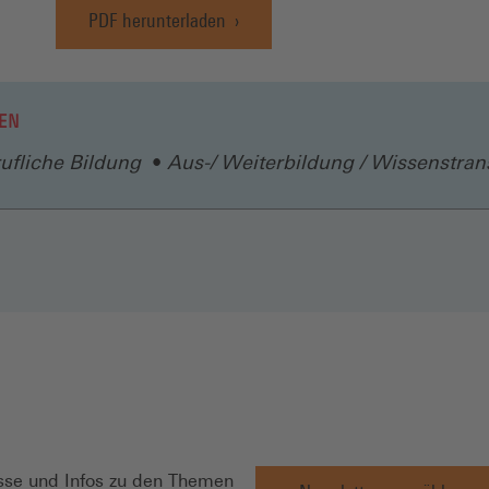
PDF herunterladen
(Öffnet
in
einem
neuen
EN
Fenster)
ufliche Bildung
Aus-/ Weiterbildung / Wissenstran
N
se und Infos zu den Themen