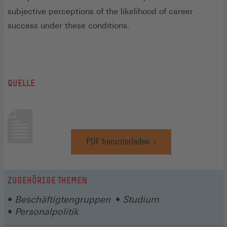
subjective perceptions of the likelihood of career
success under these conditions.
QUELLE
PDF herunterladen
(Öffnet
in
einem
neuen
ZUGEHÖRIGE THEMEN
Fenster)
Beschäftigtengruppen
Studium
Personalpolitik