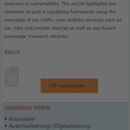
direction of sustainability. The article highlights key
elements of such a regulatory framework using the
examples of car traffic, new mobility services such as
car, bike and scooter sharing as well as app-based
passenger transport services.
QUELLE
PDF herunterladen
(Öffnet
in
einem
neuen
ZUGEHÖRIGE THEMEN
Fenster)
Innovation
Automatisierung / Digitalisierung