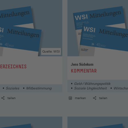
Quelle: WSI
Jens Südekum
VERZEICHNIS
:
KOMMENTAR
Geld-/ Währungspolitik
Soziales
Mitbestimmung
Soziale Ungleichheit
Wirtscha
teilen
merken
teilen