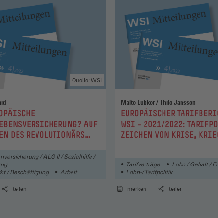
Quelle: WSI
mid
Malte Lübker / Thilo Janssen
:
OPÄISCHE
EUROPÄISCHER TARIFBERI
LEBENSVERSICHERUNG? AUF
WSI – 2021/2022: TARIFP
EN DES REVOLUTIONÄRS
ZEICHEN VON KRISE, KRIE
L KANT
INFLATION
nversicherung / ALG II / Sozialhilfe /
ung
Tarifverträge
Lohn / Gehalt / E
kt / Beschäftigung
Arbeit
Lohn-/ Tarifpolitik
teilen
merken
teilen