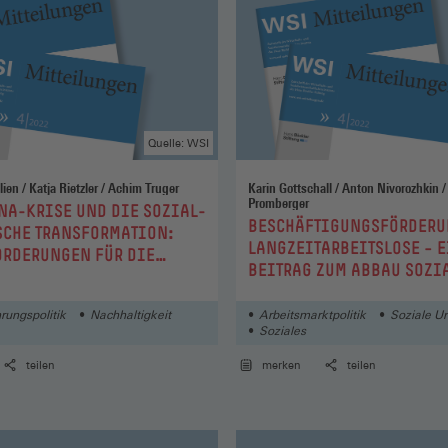
Quelle: WSI
Sebastian Dullien / Katja Rietzler / Achim Truger
Karin Gottschall / Anton Nivorozhkin / Markus
Promberger
NA-KRISE UND DIE SOZIAL-
:
BESCHÄFTIGUNGSFÖRDERU
SCHE TRANSFORMATION:
LANGZEITARBEITSLOSE – 
RDERUNGEN FÜR DIE
BEITRAG ZUM ABBAU SOZI
OLITIK
UNGLEICHHEITEN?
rungspolitik
Nachhaltigkeit
Arbeitsmarktpolitik
Soziale Un
Soziales
teilen
merken
teilen