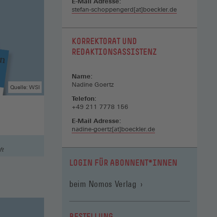
E-Mail Adresse:
stefan-schoppengerd[at]boeckler.de
KORREKTORAT UND
REDAKTIONSASSISTENZ
Name:
Nadine Goertz
Quelle: WSI
Telefon:
+49 211 7778 156
E-Mail Adresse:
nadine-goertz[at]boeckler.de
ft
LOGIN FÜR ABONNENT*INNEN
(Öffnet
beim Nomos Verlag
in
einem
neuen
BESTELLUNG