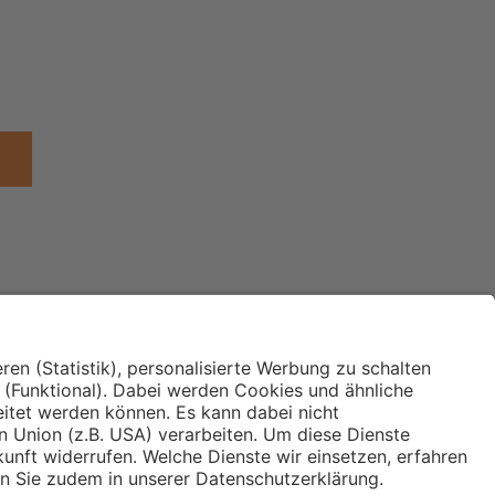
Institut für Makroökonomie
ches
und Konjunkturforschung