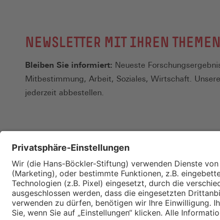
NEWSLETTER MIT IHREN THEME
Bleiben Sie informiert:
Neueste Forschungsergebnis
Mitbestimmung, Arbeit, Soziales, Wirtschaft. Unser
jederzeit abbestellen.
Kontakt
Merkzettel
Impressum