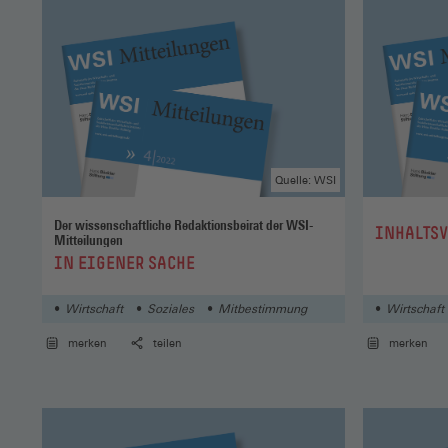
Quelle: WSI
Der wissenschaftliche Redaktionsbeirat der WSI-
:
INHALTS
Mitteilungen
:
IN EIGENER SACHE
Wirtschaft
Soziales
Mitbestimmung
Wirtschaft
merken
teilen
merken