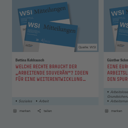
Quelle: WSI
Bettina Kohlrausch
Günther Sch
:
:
WELCHE RECHTE BRAUCHT DER
EINE EUR
„ARBEITENDE SOUVERÄN“? IDEEN
ARBEITS
FÜR EINE WEITERENTWICKLUNG
DEN SPUR
INDUSTRIELLER
IMMANUE
STAATSBÜRGERRECHTE
Arbeitslose
Grundsicher
Soziales
Arbeit
Arbeitsmar
merken
teilen
merken