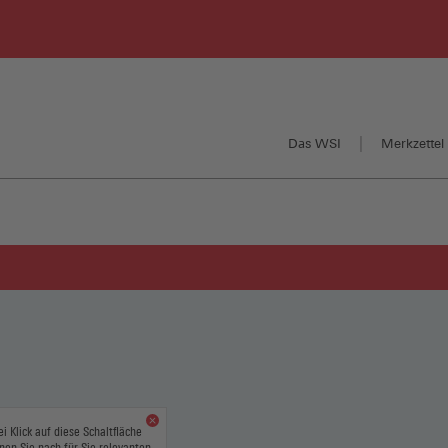
Das WSI
Merkzettel 
ei Klick auf diese Schaltfläche
nen Sie nach für Sie relevanten