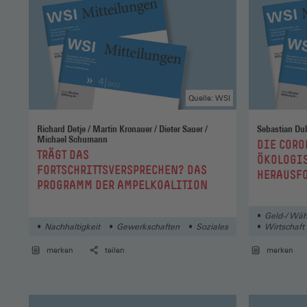
Quelle: WSI
Richard Detje / Martin Kronauer / Dieter Sauer /
Michael Schumann
:
DIE CORO
:
TRÄGT DAS
ÖKOLOGI
FORTSCHRITTSVERSPRECHEN? DAS
HERAUSFO
PROGRAMM DER AMPELKOALITION
FINANZP
Geld-/ Wäh
Nachhaltigkeit
Gewerkschaften
Soziales
Wirtschaft
merken
teilen
merken