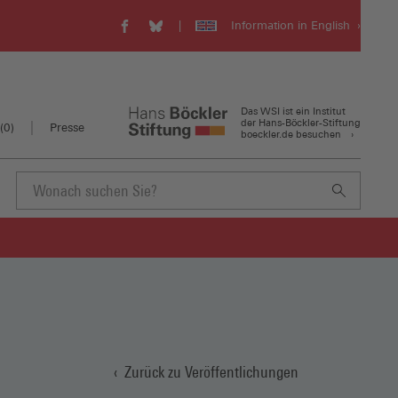
Information in English
WSI
WSI
Visit
auf
auf
our
Facebook
Bluesky
english
(Öffnet
(Öffnet
website
in
in
(Öffnet
Das WSI ist ein Institut
einem
einem
in
der Hans-Böckler-Stiftung
(
0
)
Presse
boeckler.de besuchen
neuen
neuen
einem
Fenster)
Fenster)
neuen
Fenster)
Suchbegriff
eingeben
Zurück zu Veröffentlichungen