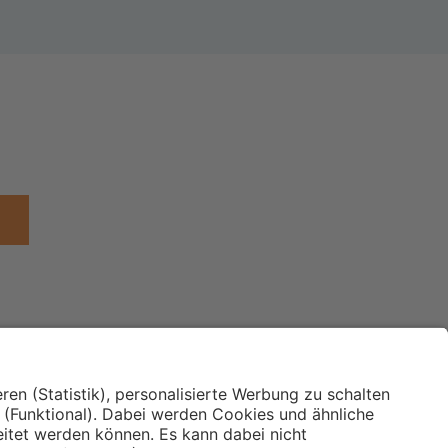
Institut für Makroökonomie
ches
und Konjunkturforschung