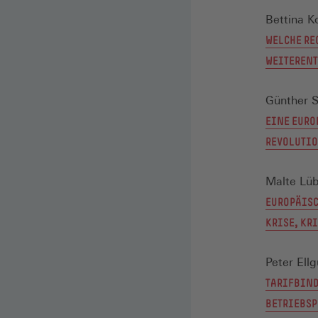
Bettina K
WELCHE RE
WEITERENT
Günther 
EINE EURO
REVOLUTI
Malte Lüb
EUROPÄISC
KRISE, KR
Peter Ell
TARIFBIND
BETRIEBSP