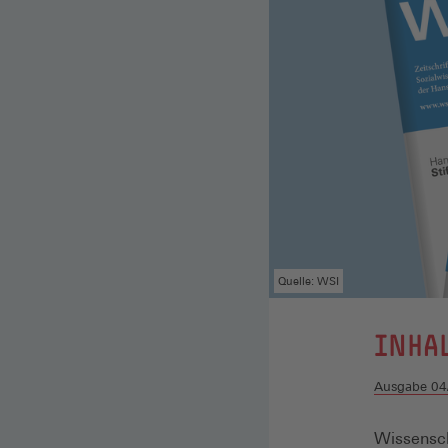
Quelle: WSI
:
INHA
Ausgabe 04
Wissensch