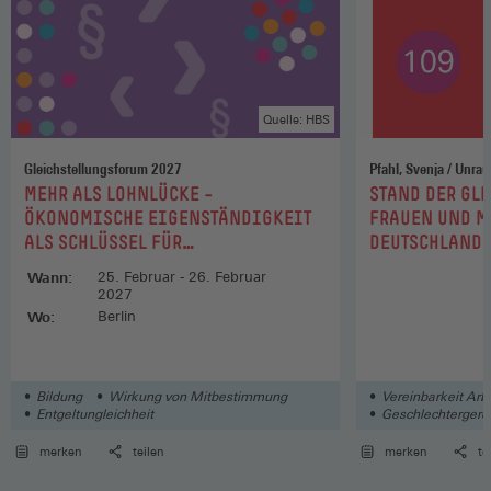
Quelle: HBS
Gleichstellungsforum 2027
:
:
MEHR ALS LOHNLÜCKE –
STAND DER GL
ÖKONOMISCHE EIGENSTÄNDIGKEIT
FRAUEN UND M
ALS SCHLÜSSEL FÜR
DEUTSCHLAND:
GESCHLECHTERGLEICHHEIT
Wann:
25. Februar - 26. Februar
2027
Wo:
Berlin
Bildung
Wirkung von Mitbestimmung
Vereinbarkeit Arb
Entgeltungleichheit
Geschlechtergerec
Soziales
merken
teilen
merken
te