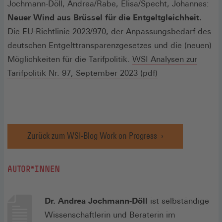
Jochmann-Döll, Andrea/Rabe, Elisa/Specht, Johannes:
Neuer Wind aus Brüssel für die Entgeltgleichheit.
Die EU-Richtlinie 2023/970, der Anpassungsbedarf des
deutschen Entgelttransparenzgesetzes und die (neuen)
Möglichkeiten für die Tarifpolitik.
WSI Analysen zur
(Öffnet
Tarifpolitik Nr. 97, September 2023 (pdf)
in
einem
neuen
Fenster)
Zurück zum WSI-Blog Work on Progress
AUTOR*INNEN
Dr. Andrea Jochmann-Döll
ist selbständige
Wissenschaftlerin und Beraterin im