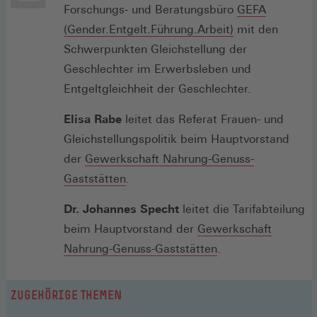
Forschungs- und Beratungsbüro
GEFA
(Öffnet
(Gender.Entgelt.Führung.Arbeit)
mit den
in
Schwerpunkten Gleichstellung der
einem
Geschlechter im Erwerbsleben und
neuen
Entgeltgleichheit der Geschlechter.
Fenster)
Elisa Rabe
leitet das Referat Frauen- und
Gleichstellungspolitik beim Hauptvorstand
der
Gewerkschaft Nahrung-Genuss-
(Öffnet
Gaststätten
.
in
Dr. Johannes Specht
leitet die Tarifabteilung
einem
beim Hauptvorstand der
Gewerkschaft
neuen
(Öffnet
Nahrung-Genuss-Gaststätten
.
Fenster)
in
einem
ZUGEHÖRIGE THEMEN
neuen