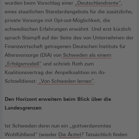
in
in
(Öffnet
wurden beim Vorschlag einer
„Deutschlandrente“
,
einem
einem
in
eines staatlichen Standardangebots für die zusätzliche,
neuen
neuen
einem
private Vorsorge mit Opt-out-Möglichkeit, die
Fenster)
Fenster)
neuen
schwedischen Erfahrungen erwähnt. Und erst kürzlich
Fenster
sprach Stampfl auf der Seite des von Unternehmen der
Finanzwirtschaft getragenen Deutschen Instituts für
Altersvorsorge (DIA) von
Schweden als einem
(Öffnet
„Erfolgsmodell“
und schrieb Roth zum
in
Koalitionsvertrag der Ampelkoalition im ifo-
einem
(Öffnet
Schnelldienst:
„Von Schweden lernen“
.
neuen
in
Fenster)
einem
Den Horizont erweitern beim Blick über die
neuen
Landesgrenzen
Fenster)
Ist Schweden denn nun ein „gottverdammtes
(Öffnet
Wohlfühlland“ (wieder
Die Ärzte
)? Tatsächlich finden