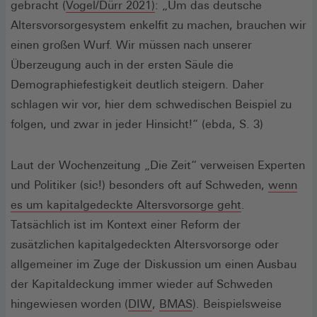
(Öffnet
gebracht (
Vogel/Dürr 2021)
: „Um das deutsche
in
Altersvorsorgesystem enkelfit zu machen, brauchen wir
einem
einen großen Wurf. Wir müssen nach unserer
neuen
Überzeugung auch in der ersten Säule die
Fenster)
Demographiefestigkeit deutlich steigern. Daher
schlagen wir vor, hier dem schwedischen Beispiel zu
folgen, und zwar in jeder Hinsicht!“ (ebda, S. 3)
Laut der Wochenzeitung „Die Zeit“ verweisen Experten
und Politiker (sic!) besonders oft auf Schweden,
wenn
(Öffnet
es um kapitalgedeckte Altersvorsorge geht
.
in
Tatsächlich ist im Kontext einer Reform der
einem
zusätzlichen kapitalgedeckten Altersvorsorge oder
neuen
allgemeiner im Zuge der Diskussion um einen Ausbau
Fenster)
der Kapitaldeckung immer wieder auf Schweden
(Öffnet
(Öffnet
hingewiesen worden (
DIW
,
BMAS
). Beispielsweise