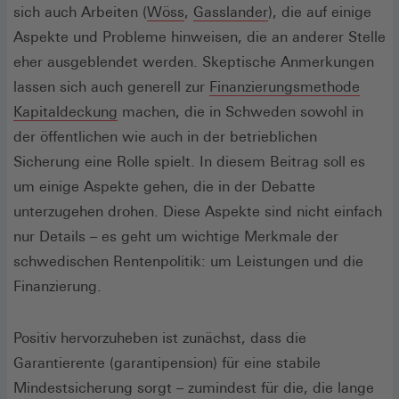
(Öffnet
in
(Öffnet
sich auch Arbeiten (
Wöss
,
Gasslander
), die auf einige
in
einem
in
Aspekte und Probleme hinweisen, die an anderer Stelle
einem
neuen
einem
eher ausgeblendet werden. Skeptische Anmerkungen
neuen
Fenster)
neuen
lassen sich auch generell zur
Finanzierungsmethode
(Öffnet
Fenster)
Fenster)
Kapitaldeckung
machen, die in Schweden sowohl in
in
der öffentlichen wie auch in der betrieblichen
einem
Sicherung eine Rolle spielt. In diesem Beitrag soll es
neuen
um einige Aspekte gehen, die in der Debatte
Fenster)
unterzugehen drohen. Diese Aspekte sind nicht einfach
nur Details – es geht um wichtige Merkmale der
schwedischen Rentenpolitik: um Leistungen und die
Finanzierung.
Positiv hervorzuheben ist zunächst, dass die
Garantierente (garantipension) für eine stabile
Mindestsicherung sorgt – zumindest für die, die lange