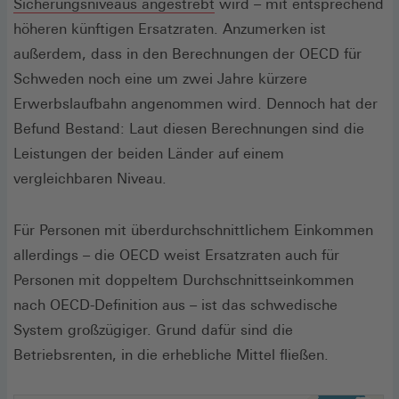
(Öffnet
Sicherungsniveaus angestrebt
wird – mit entsprechend
in
höheren künftigen Ersatzraten. Anzumerken ist
einem
außerdem, dass in den Berechnungen der OECD für
neuen
Schweden noch eine um zwei Jahre kürzere
Fenster)
Erwerbslaufbahn angenommen wird. Dennoch hat der
Befund Bestand: Laut diesen Berechnungen sind die
Leistungen der beiden Länder auf einem
vergleichbaren Niveau.
Für Personen mit überdurchschnittlichem Einkommen
allerdings – die OECD weist Ersatzraten auch für
Personen mit doppeltem Durchschnittseinkommen
nach OECD-Definition aus – ist das schwedische
System großzügiger. Grund dafür sind die
Betriebsrenten, in die erhebliche Mittel fließen.