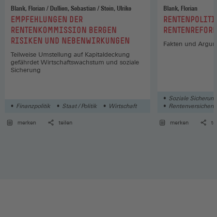
Blank, Florian / Dullien, Sebastian / Stein, Ulrike
Blank, Florian
:
:
EMPFEHLUNGEN DER
RENTENPOLITI
RENTENKOMMISSION BERGEN
RENTENREFOR
RISIKEN UND NEBENWIRKUNGEN
Fakten und Argu
Teilweise Umstellung auf Kapitaldeckung
gefährdet Wirtschaftswachstum und soziale
Sicherung
Soziale Sicherun
Finanzpolitik
Staat / Politik
Wirtschaft
Rentenversicherun
merken
teilen
merken
te