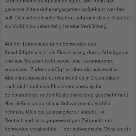
Grundentscheidung nachgelagert, wie denn das
gesamte Alterssicherungssystem aufgebaut werden
soll. Das schwedische System aufgrund dieser Facette
als Vorbild zu behandeln, ist eine Verkürzung.
Auf der Habenseite kann Schweden aus
Beschäftigtensicht die Finanzierung durch Arbeitgeber
und aus Steuermitteln sowie eine Garantierente
vorweisen. Zudem verfügt es über ein universelles
Absicherungssystem. (Während es in Deutschland
noch nicht mal eine Pflichtversicherung für
(Öffnet
Selbstständige in den
Koalitionsvertrag
geschafft hat.)
in
Hier ließe sich durchaus Schweden als Vorbild
einem
nehmen. Was die Leistungsseite angeht, ist
neuen
Deutschland zum gegenwärtigen Zeitpunkt mit
Fenster)
Schweden vergleichbar – der schwedische Weg würde