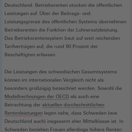
Deutschland. Betriebsrenten stocken die öffentlichen
Leistungen auf. Über der Beitrags- und
Leistungsgrenze des öffentlichen Systems übernehmen
Betriebsrenten die Funktion der Lohnersatzleistung.
Das Betriebsrentensystem baut auf weit reichenden
Tarifverträgen auf, die rund 90 Prozent der
Beschäftigten erfassen.
Die Leistungen des schwedischen Gesamtsystems
können im internationalen Vergleich nicht als
besonders großzügig bezeichnet werden. Sowohl die
(Öffnet
Modellrechnungen der OECD
als auch eine
in
Betrachtung der
aktuellen durchschnittlichen
(Öffnet
einem
Rentenleistungen
legen nahe, dass Schweden (wie
in
neuen
Deutschland auch) insgesamt eher Mittelklasse ist. In
einem
Fenster)
Schweden beziehen Frauen allerdings höhere Renten