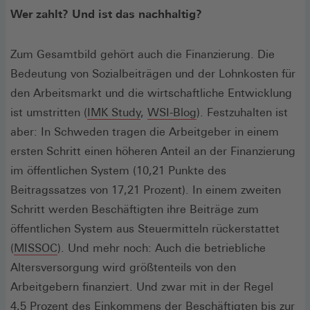
Wer zahlt? Und ist das nachhaltig?
Zum Gesamtbild gehört auch die Finanzierung. Die
Bedeutung von Sozialbeiträgen und der Lohnkosten für
den Arbeitsmarkt und die wirtschaftliche Entwicklung
ist umstritten (
IMK Study
,
WSI-Blog
). Festzuhalten ist
aber: In Schweden tragen die Arbeitgeber in einem
ersten Schritt einen höheren Anteil an der Finanzierung
im öffentlichen System (10,21 Punkte des
Beitragssatzes von 17,21 Prozent). In einem zweiten
Schritt werden Beschäftigten ihre Beiträge zum
öffentlichen System aus Steuermitteln rückerstattet
(Öffnet
(
MISSOC
). Und mehr noch: Auch die betriebliche
in
Altersversorgung wird größtenteils von den
einem
Arbeitgebern finanziert. Und zwar mit in der Regel
neuen
4,5 Prozent des Einkommens der Beschäftigten bis zur