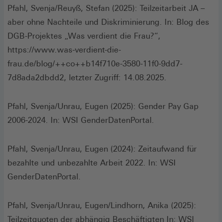
neuen
Pfahl, Svenja/Reuyß, Stefan (2025): Teilzeitarbeit JA –
Fenster)
aber ohne Nachteile und Diskriminierung. In: Blog des
DGB-Projektes „Was verdient die Frau?“,
https://www.was-verdient-die-
frau.de/blog/++co++b14f710e-3580-11f0-9dd7-
7d8ada2dbdd2, letzter Zugriff: 14.08.2025.
Pfahl, Svenja/Unrau, Eugen (2025): Gender Pay Gap
2006-2024. In: WSI GenderDatenPortal.
Pfahl, Svenja/Unrau, Eugen (2024): Zeitaufwand für
bezahlte und unbezahlte Arbeit 2022. In: WSI
GenderDatenPortal.
Pfahl, Svenja/Unrau, Eugen/Lindhorn, Anika (2025):
Teilzeitquoten der abhängig Beschäftigten In: WSI