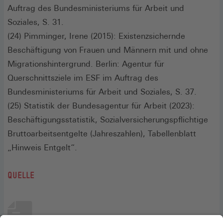
Auftrag des Bundesministeriums für Arbeit und
Soziales, S. 31.
(24) Pimminger, Irene (2015): Existenzsichernde
Beschäftigung von Frauen und Männern mit und ohne
Migrationshintergrund. Berlin: Agentur für
Querschnittsziele im ESF im Auftrag des
Bundesministeriums für Arbeit und Soziales, S. 37.
(25) Statistik der Bundesagentur für Arbeit (2023):
Beschäftigungsstatistik, Sozialversicherungspflichtige
Bruttoarbeitsentgelte (Jahreszahlen), Tabellenblatt
„Hinweis Entgelt“.
QUELLE