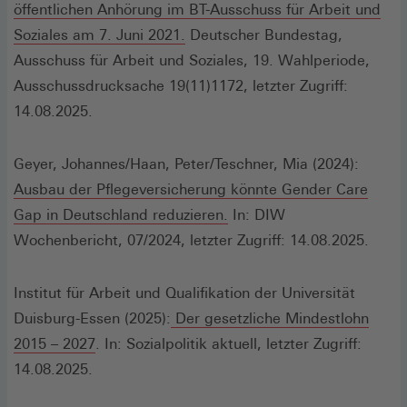
öffentlichen Anhörung im BT-Ausschuss für Arbeit und
(Öffnet
Soziales am 7. Juni 2021.
Deutscher Bundestag,
in
Ausschuss für Arbeit und Soziales, 19. Wahlperiode,
einem
Ausschussdrucksache 19(11)1172, letzter Zugriff:
neuen
14.08.2025.
Fenster)
Geyer, Johannes/Haan, Peter/Teschner, Mia (2024):
Ausbau der Pflegeversicherung könnte Gender Care
(Öffnet
Gap in Deutschland reduzieren.
In: DIW
in
Wochenbericht, 07/2024, letzter Zugriff: 14.08.2025.
einem
neuen
Institut für Arbeit und Qualifikation der Universität
Fenster)
Duisburg-Essen (2025):
Der gesetzliche Mindestlohn
(Öffnet
2015 – 2027
. In: Sozialpolitik aktuell, letzter Zugriff:
in
14.08.2025.
einem