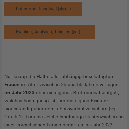
Daten zum Download (xlsx)
(Öffnet
in
einem
neuen
Grafiken, Analysen, Tabellen (pdf)
Fenster)
Nur knapp die Hälfte aller abhängig beschäftigten
Frauen
im Alter zwischen 25 und 55 Jahren verfügen
im Jahr 2023
über ein eigenes Bruttomonatsentgelt,
welches hoch genug ist, um die eigene Existenz
eigenständig über den Lebensverlauf zu sichern (vgl.
Grafik 1). Für eine solche langfristige Existenzsicherung
einer erwachsenen Person bedarf es im Jahr 2023