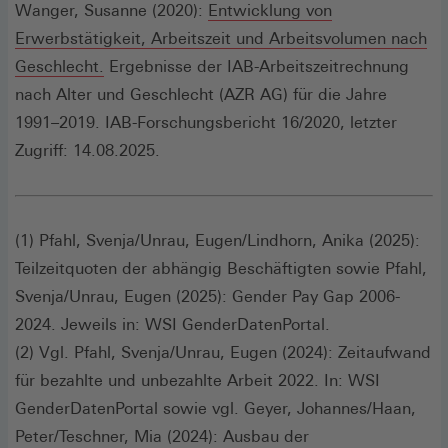
neuen
Wanger, Susanne (2020):
Entwicklung von
Fenster)
Erwerbstätigkeit, Arbeitszeit und Arbeitsvolumen nach
(Öffnet
Geschlecht.
Ergebnisse der IAB-Arbeitszeitrechnung
in
nach Alter und Geschlecht (AZR AG) für die Jahre
einem
1991–2019. IAB-Forschungsbericht 16/2020, letzter
neuen
Zugriff: 14.08.2025.
Fenster)
(1) Pfahl, Svenja/Unrau, Eugen/Lindhorn, Anika (2025):
Teilzeitquoten der abhängig Beschäftigten sowie Pfahl,
Svenja/Unrau, Eugen (2025): Gender Pay Gap 2006-
2024. Jeweils in: WSI GenderDatenPortal.
(2) Vgl. Pfahl, Svenja/Unrau, Eugen (2024): Zeitaufwand
für bezahlte und unbezahlte Arbeit 2022. In: WSI
GenderDatenPortal sowie vgl. Geyer, Johannes/Haan,
Peter/Teschner, Mia (2024): Ausbau der