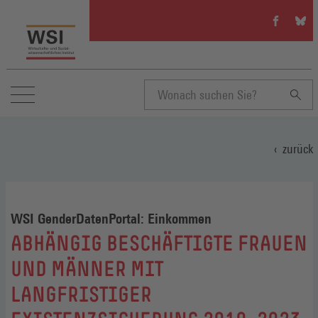
WSI
WSI
auf
auf
Facebook
Blue
(Öffnet
(Öffn
in
in
einem
eine
neuen
neue
Suchbegriff
Fenster)
Fenst
zurück
eingeben
WSI GenderDatenPortal: Einkommen
:
ABHÄNGIG BESCHÄFTIGTE FRAUEN
UND MÄNNER MIT
LANGFRISTIGER