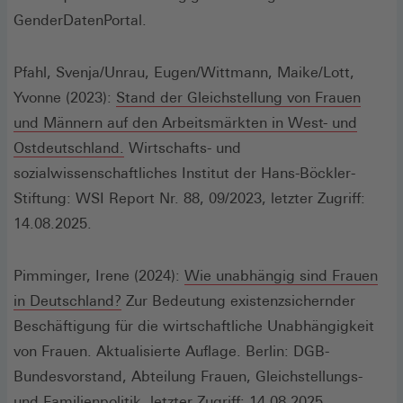
GenderDatenPortal.
Pfahl, Svenja/Unrau, Eugen/Wittmann, Maike/Lott,
Yvonne (2023):
Stand der Gleichstellung von Frauen
und Männern auf den Arbeitsmärkten in West- und
(Öffnet
Ostdeutschland.
Wirtschafts- und
in
sozialwissenschaftliches Institut der Hans-Böckler-
einem
Stiftung: WSI Report Nr. 88, 09/2023, letzter Zugriff:
neuen
14.08.2025.
Fenster)
Pimminger, Irene (2024):
Wie unabhängig sind Frauen
(Öffnet
in Deutschland?
Zur Bedeutung existenzsichernder
in
Beschäftigung für die wirtschaftliche Unabhängigkeit
einem
von Frauen. Aktualisierte Auflage. Berlin: DGB-
neuen
Bundesvorstand, Abteilung Frauen, Gleichstellungs-
Fenster)
und Familienpolitik, letzter Zugriff: 14.08.2025.