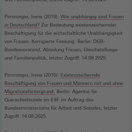
Pimminger, Irene (2019):
Wie unabhängig sind Frauen
(Öffnet
in Deutschland?
Zur Bedeutung existenzsichernder
in
Beschäftigung für die wirtschaftliche Unabhängigkeit
einem
von Frauen. Korrigierte Fassung. Berlin: DGB-
neuen
Bundesvorstand, Abteilung Frauen, Gleichstellungs-
Fenster)
und Familienpolitik, letzter Zugriff: 14.08.2025.
Pimminger, Irene (2015):
Existenzsichernde
Beschäftigung von Frauen und Männern mit und ohne
(Öffnet
Migrationshintergrund.
Berlin: Agentur für
in
Querschnittsziele im ESF im Auftrag des
einem
Bundesministeriums für Arbeit und Soziales, letzter
neuen
Zugriff: 14.08.2025.
Fenster)