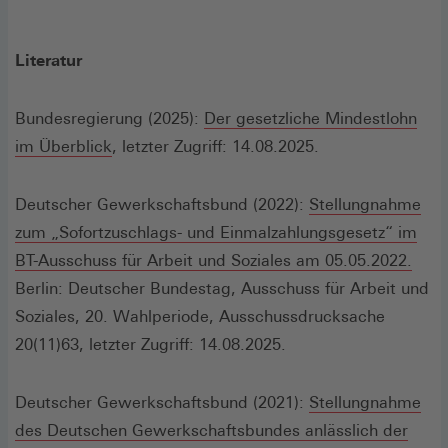
Literatur
Bundesregierung (2025):
Der gesetzliche Mindestlohn
(Öffnet
im Überblick
, letzter Zugriff: 14.08.2025.
in
einem
Deutscher Gewerkschaftsbund (2022):
Stellungnahme
neuen
zum „Sofortzuschlags- und Einmalzahlungsgesetz“ im
Fenster)
(Öffn
BT-Ausschuss für Arbeit und Soziales am 05.05.2022.
in
Berlin: Deutscher Bundestag, Ausschuss für Arbeit und
eine
Soziales, 20. Wahlperiode, Ausschussdrucksache
neue
20(11)63, letzter Zugriff: 14.08.2025.
Fens
Deutscher Gewerkschaftsbund (2021):
Stellungnahme
des Deutschen Gewerkschaftsbundes anlässlich der