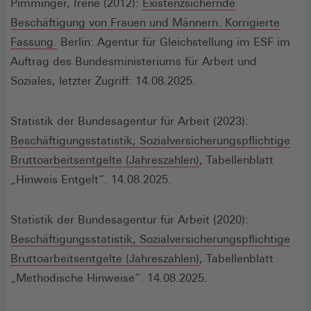
Pimminger, Irene (2012):
Existenzsichernde
Beschäftigung von Frauen und Männern. Korrigierte
(Öffnet
Fassung.
Berlin: Agentur für Gleichstellung im ESF im
in
Auftrag des Bundesministeriums für Arbeit und
einem
Soziales, letzter Zugriff: 14.08.2025.
neuen
Fenster)
Statistik der Bundesagentur für Arbeit (2023):
Beschäftigungsstatistik, Sozialversicherungspflichtige
(Öffnet
Bruttoarbeitsentgelte (Jahreszahlen)
, Tabellenblatt
in
„Hinweis Entgelt“. 14.08.2025.
einem
neuen
Statistik der Bundesagentur für Arbeit (2020):
Fenster)
Beschäftigungsstatistik, Sozialversicherungspflichtige
(Öffnet
Bruttoarbeitsentgelte (Jahreszahlen)
, Tabellenblatt
in
„Methodische Hinweise“. 14.08.2025.
einem