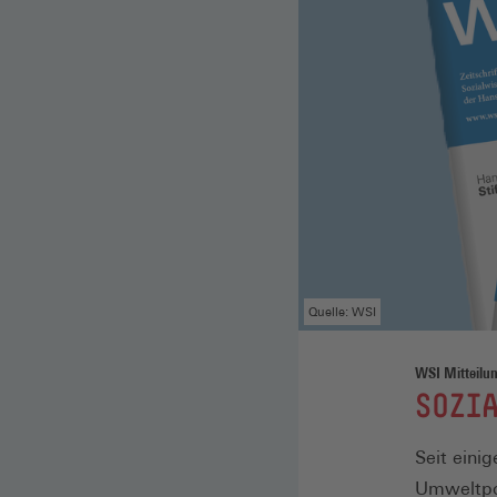
Quelle: WSI
WSI Mitteilu
:
SOZIA
Seit eini
Umweltpol