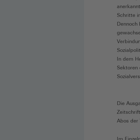
anerkannt
Schritte 
Dennoch b
gewachsen
Verbindun
Sozialpoli
In dem He
Sektoren 
Sozialver
Die Ausga
Zeitschri
Abos der 
Im Einzel