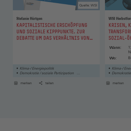
Quelle: WSI
Stefanie Hürtgen
WSI Herbstfo
:
:
KAPITALISTISCHE ERSCHÖPFUNG
KRISEN, 
UND SOZIALE KIPPPUNKTE. ZUR
TRANSFOR
DEBATTE UM DAS VERHÄLTNIS VON
SOZIAL-Ö
ARBEIT UND KLIMA
Wann:
1
N
Wo:
B
Klima-/ Energiepolitik
Klima-/ Ener
Demokratie / soziale Partizipation
Demokratie /
Arbeits-/ Gesundheitsschutz
Arbeitsgest
merken
teilen
merken