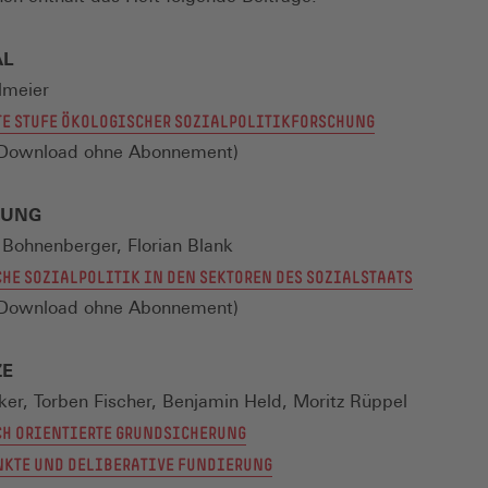
neuen
Fenster)
AL
lmeier
(ÖFFNET
TE STUFE ÖKOLOGISCHER SOZIALPOLITIKFORSCHUNG
IN
m Download ohne Abonnement)
EINEM
NEUEN
RUNG
FENSTER)
 Bohnenberger, Florian Blank
(ÖFFNET
HE SOZIALPOLITIK IN DEN SEKTOREN DES SOZIALSTAATS
IN
m Download ohne Abonnement)
EINEM
NEUEN
ZE
FENSTER)
ker, Torben Fischer, Benjamin Held, Moritz Rüppel
H ORIENTIERTE GRUNDSICHERUNG
(ÖFFNET
KTE UND DELIBERATIVE FUNDIERUNG