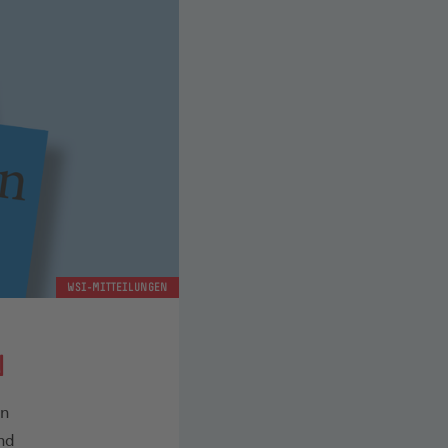
WSI-MITTEILUNGEN
N
en
nd