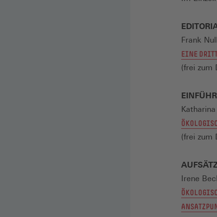
EDITORI
Frank Nul
EINE DRIT
(frei zu
EINFÜH
Katharina
ÖKOLOGISC
(frei zu
AUFSÄT
Irene Bec
ÖKOLOGISC
ANSATZPUN