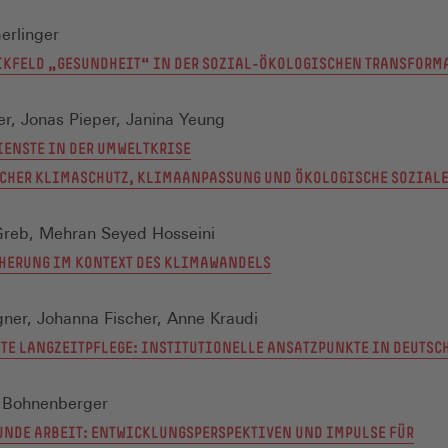
IN
EINEM
erlinger
NEUEN
IKFELD „GESUNDHEIT“ IN DER SOZIAL-ÖKOLOGISCHEN TRANSFORM
FENSTER)
ler, Jonas Pieper, Janina Yeung
IENSTE IN DER UMWELTKRISE
CHER KLIMASCHUTZ, KLIMAANPASSUNG UND ÖKOLOGISCHE SOZIALE
Greb, Mehran Seyed Hosseini
(ÖFFNET
HERUNG IM KONTEXT DES KLIMAWANDELS
IN
EINEM
gner, Johanna Fischer, Anne Kraudi
NEUEN
TE LANGZEITPFLEGE: INSTITUTIONELLE ANSATZPUNKTE IN DEUTSC
FENSTER)
a Bohnenberger
NDE ARBEIT: ENTWICKLUNGSPERSPEKTIVEN UND IMPULSE FÜR