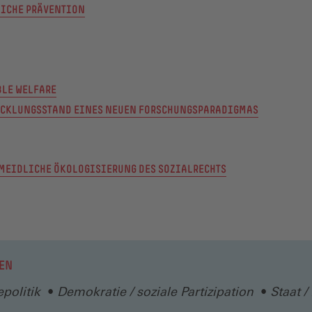
(ÖFFNET
ICHE PRÄVENTION
IN
EINEM
NEUEN
FENSTER)
LE WELFARE
(ÖFFNET
ICKLUNGSSTAND EINES NEUEN FORSCHUNGSPARADIGMAS
IN
EINEM
NEUEN
(ÖFFNET
MEIDLICHE ÖKOLOGISIERUNG DES SOZIALRECHTS
FENSTER)
IN
EINEM
NEUEN
FENSTER)
EN
politik
Demokratie / soziale Partizipation
Staat / 