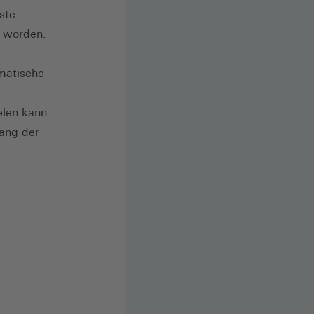
ste
n worden.
matische
elen kann.
lang der