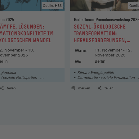
Quelle: HBS
Quell
rum 2025
Herbstforum-Promotionsworkshop 202
:
KÄMPFE, LÖSUNGEN:
SOZIAL-ÖKOLOGISCHE
MATIONSKONFLIKTE IM
TRANSFORMATION:
KOLOGISCHEN WANDEL
HERAUSFORDERUNGEN,
SPANNUNGSFELDER UND
2. November - 13.
Wann:
11. November - 12.
HANDLUNGSMÖGLICHKEITE
ovember 2025
November 2025
erlin
Wo:
Berlin
giepolitik
Klima-/ Energiepolitik
 soziale Partizipation
Demokratie / soziale Partizipation
altung
Staat / Politik
teilen
merken
teilen