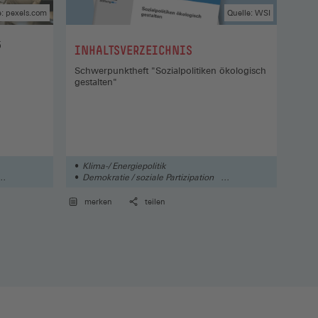
e: pexels.com
Quelle: WSI
5
:
INHALTSVERZEICHNIS
:
SOZ
Schwerpunktheft "Sozialpolitiken ökologisch
UMW
gestalten"
KLI
UND
N
Klima-/ Energiepolitik
Kli
Demokratie / soziale Partizipation
Dem
Rentenversicherung / Altersvorsorge
Soz
merken
teilen
me