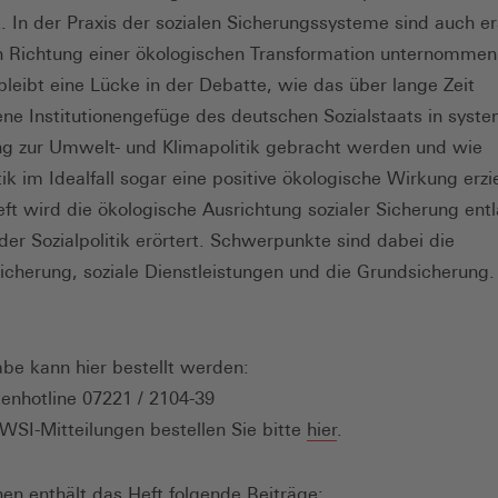
. In der Praxis der sozialen Sicherungssysteme sind auch er
in Richtung einer ökologischen Transformation unternomme
leibt eine Lücke in der Debatte, wie das über lange Zeit
e Institutionengefüge des deutschen Sozialstaats in syste
g zur Umwelt- und Klimapolitik gebracht werden und wie
tik im Idealfall sogar eine positive ökologische Wirkung erzi
ft wird die ökologische Ausrichtung sozialer Sicherung ent
der Sozialpolitik erörtert. Schwerpunkte sind dabei die
sicherung, soziale Dienstleistungen und die Grundsicherung.
be kann hier bestellt werden:
ftenhotline 07221 / 2104-39
(Öffnet
WSI-Mitteilungen bestellen Sie bitte
hier
.
in
einem
nen enthält das Heft folgende Beiträge: