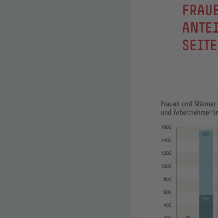
:
FRAUE
ANTE
SEITE