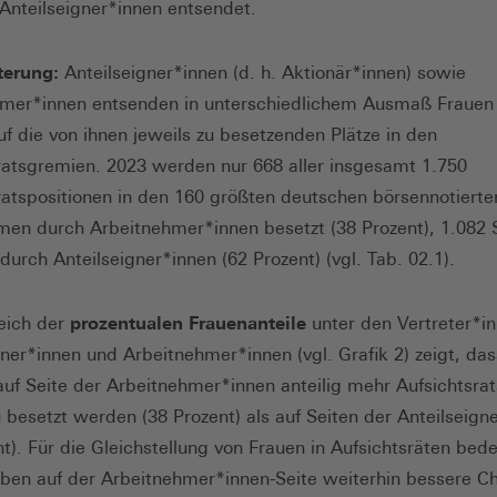
 Anteilseigner*innen entsendet.
uterung:
Anteilseigner*innen (d. h. Aktionär*innen) sowie
hmer*innen entsenden in unterschiedlichem Ausmaß Frauen
f die von ihnen jeweils zu besetzenden Plätze in den
ratsgremien. 2023 werden nur 668 aller insgesamt 1.750
ratspositionen in den 160 größten deutschen börsennotierte
en durch Arbeitnehmer*innen besetzt (38 Prozent), 1.082 S
durch Anteilseigner*innen (62 Prozent) (vgl. Tab. 02.1).
eich der
prozentualen Frauenanteile
unter den Vertreter*i
gner*innen und Arbeitnehmer*innen (vgl. Grafik 2) zeigt, das
uf Seite der Arbeitnehmer*innen anteilig mehr Aufsichtsrat
u besetzt werden (38 Prozent) als auf Seiten der Anteilseign
nt). Für die Gleichstellung von Frauen in Aufsichtsräten bede
ben auf der Arbeitnehmer*innen-Seite weiterhin bessere C