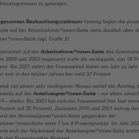
chtsratsgremium zu gelangen.
n
gesamten Beobachtungszeitraum
hinweg liegen die proz
eile auf der Arbeitnehmer*innen-Bank stets deutlich über 
ner*innen-Bank (vgl. Grafik 2):
uenanteil auf der
Arbeitnehmer*innen-Seite
des Gremiums 
n 2008 und 2023 insgesamt mehr als verdoppelt, von 18 Pr
ent. Bis 2021 nahm der Frauenanteil dabei von Jahr zu Jahr
rt erst in den letzten Jahren bei rund 37 Prozent.
nd von einem sehr niedrigeren Niveau verlief der Anstieg 
nteils auf der
Anteilseigner*innen-Seite
– vor allem zwisc
4 – steiler. Bis 2023 hat sich der Frauenanteil hier fast ver
Prozent auf 35 Prozent). Zwischen 2015 und 2021 betrug der
nd der Anteilseigener*innen-Seite gegenüber der
ehmer*innen-Seite stets 7 bis 8 Prozentpunkte. Im Jahr 20
erte sich der Rückstand der Anteilseigner*innen-Seite erstm
h drei Prozentpunkte Abstand.