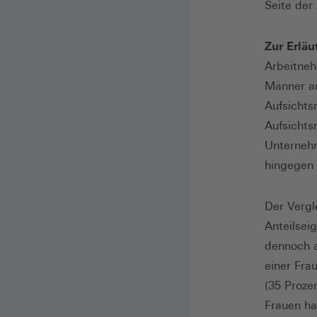
Seite der
Zur Erlä
Arbeitne
Männer au
Aufsichts
Aufsichts
Unternehm
hingegen 
Der Vergl
Anteilsei
dennoch a
einer Fra
(35 Proze
Frauen ha