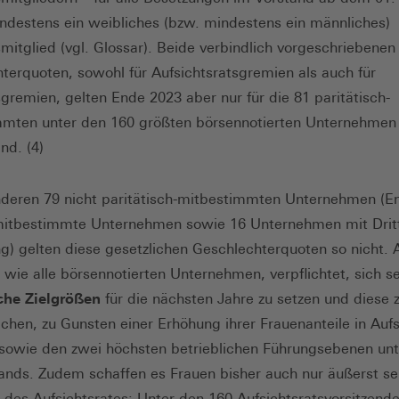
ndestens ein weibliches (bzw. mindestens ein männliches)
mitglied (vgl. Glossar). Beide verbindlich vorgeschriebenen
terquoten, sowohl für Aufsichtsratsgremien als auch für
gremien, gelten Ende 2023 aber nur für die 81 paritätisch-
mten unter den 160 größten börsennotierten Unternehmen 
nd. (4)
nderen 79 nicht paritätisch-mitbestimmten Unternehmen (E
mitbestimmte Unternehmen sowie 16 Unternehmen mit Dritt
ng) gelten diese gesetzlichen Geschlechterquoten so nicht. 
, wie alle börsennotierten Unternehmen, verpflichtet, sich s
che Zielgrößen
für die nächsten Jahre zu setzen und diese 
lichen, zu Gunsten einer Erhöhung ihrer Frauenanteile in Aufs
sowie den zwei höchsten betrieblichen Führungsebenen unt
ands. Zudem schaffen es Frauen bisher auch nur äußerst se
e des Aufsichtsrates: Unter den 160 Aufsichtsratsvorsitzende