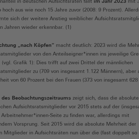
nanteil in deutschen Aufsichtsräten fällt
im Jahr 2023
mit 3
o hoch aus wie noch 15 Jahre zuvor (2008: 9 Prozent). Allerd
mte sich der weitere Anstieg weiblicher Aufsichtsratsmitgli
en Jahren wieder erkennbar. (1)
chtung „nach Köpfen“
macht deutlich: 2023 wird die Mehrh
ratsmitglieder von den Anteilseigner*innen ins jeweilige G
(vgl. Grafik 1): Dies trifft auf zwei Drittel der männlichen
ratsmitglieder zu (709 von insgesamt 1.122 Männern), aber 
heit von 60 Prozent bei den Frauen (373 von insgesamt 628 
b des Beobachtungszeitraums
zeigt sich, dass die absolut
ichen Aufsichtsratsmitglieder vor 2015 stets auf der (insge
) Arbeitnehmer*innen-Seite zu finden war, allerdings mit
em Vorsprung. Seit 2015 wird die absolute Mehrheit der
n Mitglieder in Aufsichtsräten nun über die (fast doppelt so