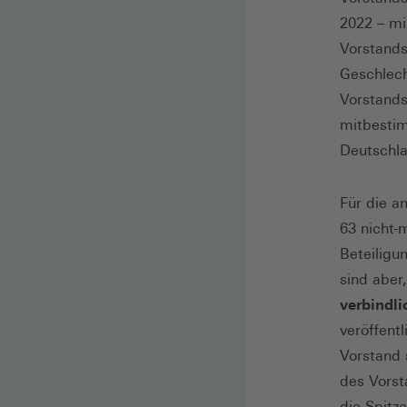
2022 – mi
Vorstands
Geschlech
Vorstands
mitbestim
Deutschla
Für die a
63 nicht-
Beteiligu
sind aber
verbindli
veröffent
Vorstand 
des Vorst
die Spitz