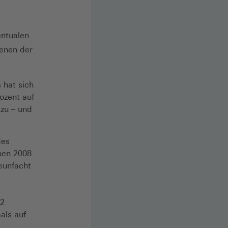
entualen
denen der
hat sich
ozent auf
 zu – und
des
hen 2008
neunfacht
22
als auf