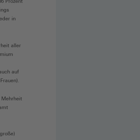
6 Prozent
ings
eder in
eit aller
remium
auch auf
Frauen).
e Mehrheit
samt
 große)