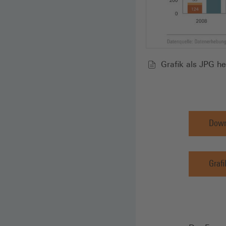
Grafik als JPG h
Down
Grafi