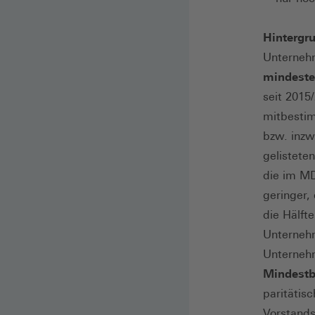
Hintergr
Unternehm
mindeste
seit 2015/
mitbestim
bzw. inzw
gelistete
die im MD
geringer,
die Hälft
Unternehm
Unternehm
Mindestb
paritätis
Vorstands