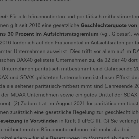
und:
Für alle börsennotierten und paritätisch-mitbestimmten
en gilt seit 2016 eine gesetzliche
Geschlechterquote von
ns 30 Prozent im Aufsichtsratsgremium
(vgl. Glossar), w
2016 förderlich auf den Frauenanteil in Aufsichtsräten paritä
mter Unternehmen auswirkt. Dies trifft vor allem auf im D
ischen DAX40 gelistete Unternehmen zu, da 32 der 40 dort
n Unternehmen paritätisch-mitbestimmt sind (Jahresende 20
AX und SDAX gelisteten Unternehmen ist dieser Effekt deu
 da sie seltener paritätisch-mitbestimmt sind (Jahresende 2
e der MDAX-Unternehmen sowie ein gutes Drittel der SDAX-
en). (2) Zudem trat im August 2021 für paritätisch-mitbe
en zusätzlich eine gesetzliche Regelung zur geschlechtlic
esetzung in Vorständen
in Kraft (FüPoG II). (3) Sie verlangt
ch-mitbestimmten Börsenunternehmen mit mehr als drei
mitgliedern – für alle Besetzungen im Vorstand ab dem 01.