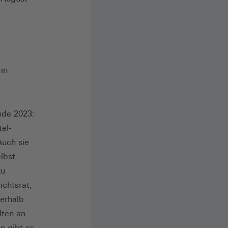
in
nde 2023:
el-
Auch sie
elbst
zu
ichtsrat,
erhalb
lten an
n gibt es