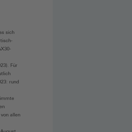
as sich
tisch-
AX30-
23). Für
tlich
023: rund
stimmte
hen
 von allen
 August