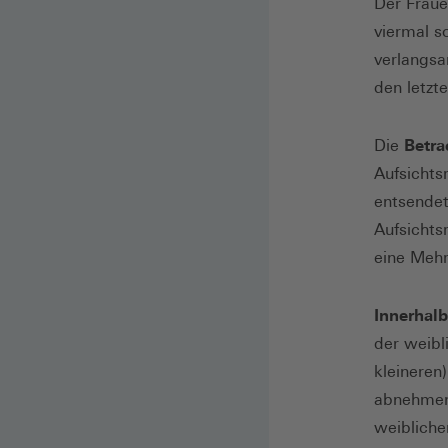
Der Fraue
viermal s
verlangsa
den letzt
Die
Betra
Aufsichts
entsendet 
Aufsichts
eine Mehr
Innerhal
der weibl
kleineren
abnehmend
weibliche