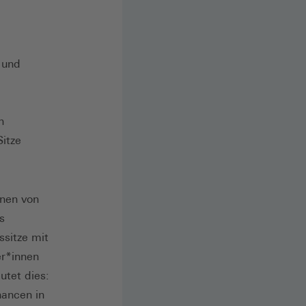
 und
n
itze
nnen von
s
ssitze mit
er*innen
utet dies:
hancen in