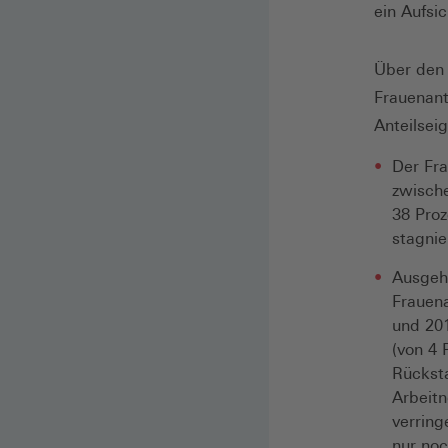
ein Aufsi
Über de
Frauenant
Anteilseig
Der Fra
zwische
38 Proz
stagnie
Ausgehe
Frauena
und 201
(von 4 
Rücksta
Arbeitn
verring
nur noc