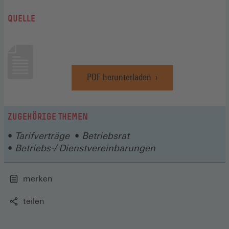
QUELLE
PDF herunterladen
(Öffnet
in
einem
neuen
ZUGEHÖRIGE THEMEN
Fenster)
Tarifverträge
Betriebsrat
Betriebs-/ Dienstvereinbarungen
merken
teilen