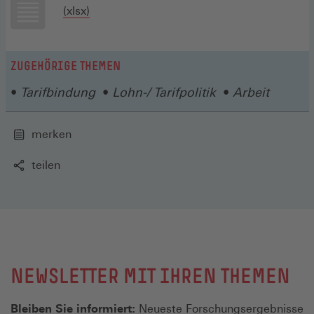
(Öffnet
(xlsx)
in
einem
ZUGEHÖRIGE THEMEN
neuen
Fenster)
Tarifbindung
Lohn-/ Tarifpolitik
Arbeit
merken
teilen
NEWSLETTER MIT IHREN THEMEN
Bleiben Sie informiert:
Neueste Forschungsergebnisse