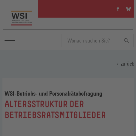
WSI
WSI
auf
auf
Facebook
Blue
(Öffnet
(Öffn
in
in
einem
eine
neuen
neue
Suchbegriff
Fenster)
Fenst
zurück
eingeben
WSI-Betriebs- und Personalrätebefragung
:
ALTERSSTRUKTUR DER
BETRIEBSRATSMITGLIEDER