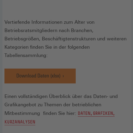
Vertiefende Informationen zum Alter von
Betriebsratsmitgliedern nach Branchen,
Betriebsgrößen, Beschäftigtenstrukturen und weiteren
Kategorien finden Sie in der folgenden
Tabellensammlung:
Download Daten (xlsx)
(Öffnet
in
einem
Einen vollständigen Überblick über das Daten- und
neuen
Fenster)
Grafikangebot zu Themen der betrieblichen
Mitbestimmung finden Sie hier:
DATEN, GRAFIKEN,
KURZANALYSEN