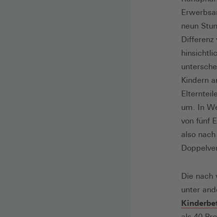
Erwerbsar
neun Stun
Differenz
hinsichtl
untersche
Kindern a
Elternteil
um. In We
von fünf 
also nach
Doppelver
Die nach 
unter and
Kinderbe
als 40 Pr