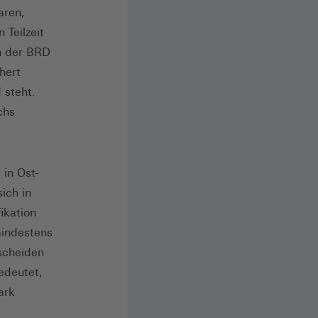
aren,
 Teilzeit
n der BRD
hert
 steht.
chs
 in Ost-
ich in
ikation
mindestens
scheiden
edeutet,
ark