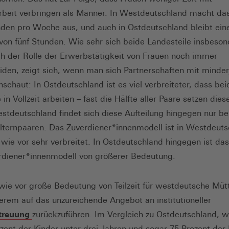
beit verbringen als Männer. In Westdeutschland macht da
den pro Woche aus, und auch in Ostdeutschland bleibt ein
 von fünf Stunden. Wie sehr sich beide Landesteile insbeso
ich der Rolle der Erwerbstätigkeit von Frauen noch immer
iden, zeigt sich, wenn man sich Partnerschaften mit minder
nschaut: In Ostdeutschland ist es viel verbreiteter, dass bei
e in Vollzeit arbeiten – fast die Hälfte aller Paare setzen die
stdeutschland findet sich diese Aufteilung hingegen nur be
Elternpaaren. Das Zuverdiener*innenmodell ist in Westdeut
 wie vor sehr verbreitet. In Ostdeutschland hingegen ist das
diener*innenmodell von größerer Bedeutung.
wie vor große Bedeutung von Teilzeit für westdeutsche Mütt
erem auf das unzureichende Angebot an institutioneller
treuung
zurückzuführen. Im Vergleich zu Ostdeutschland, 
ozent der Kinder unter drei Jahren und sogar 75 Prozent der