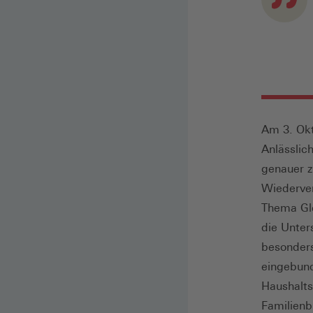
Am 3. Okt
Anlässlic
genauer z
Wiederver
Thema Gle
die Unter
besonders
eingebun
Haushalts
Familienb