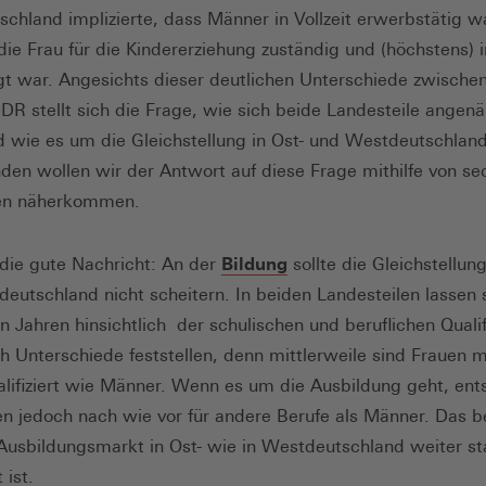
chland implizierte, dass Männer in Vollzeit erwerbstätig w
ie Frau für die Kindererziehung zuständig und (höchstens) in
gt war. Angesichts dieser deutlichen Unterschiede zwische
DR stellt sich die Frage, wie sich beide Landesteile angenä
 wie es um die Gleichstellung in Ost- und Westdeutschland
den wollen wir der Antwort auf diese Frage mithilfe von se
ren näherkommen.
die gute Nachricht: An der
Bildung
sollte die Gleichstellung
eutschland nicht scheitern. In beiden Landesteilen lassen s
en Jahren hinsichtlich der schulischen und beruflichen Qualif
 Unterschiede feststellen, denn mittlerweile sind Frauen 
alifiziert wie Männer. Wenn es um die Ausbildung geht, ent
en jedoch nach wie vor für andere Berufe als Männer. Das b
Ausbildungsmarkt in Ost- wie in Westdeutschland weiter st
 ist.