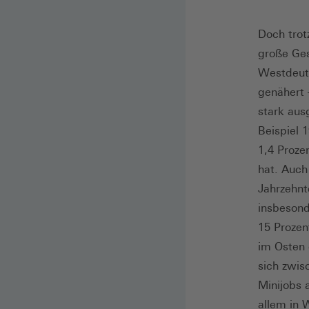
Doch trot
große Ges
Westdeuts
genähert 
stark aus
Beispiel 
1,4 Proze
hat. Auch
Jahrzehnt
insbesond
15 Prozen
im Osten 
sich zwis
Minijobs 
allem in 