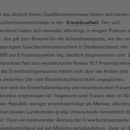
z des ähnlich hohen Qualifikationsniveaus finden sich heute
chlechterunterschiede in der
Erwerbsarbeit
. Ost- und
chland haben sich einander allerdings in einigen Punkten 
– das gilt zum Beispiel für die Arbeitslosenquote, wo der v
geprägten Geschlechterunterschied in Ostdeutschland, der
1995 bei 8 Prozentpunkten lag, deutlich abgenommen und 
ntpunkten fast das westdeutsche Niveau (0,7 Prozentpunkte)
 die Erwerbstätigenquoten haben sich über die letzten drei
e zwischen Ost- und Westdeutschland stark angeglichen,
ere weil die Erwerbsbeteiligung von westdeutschen Fraue
tpunkte angestiegen ist. Insgesamt sind Frauen aber im W
der Republik weniger erwerbsbeteiligt als Männer, allerdin
chen beiden Landesteilen große Unterschiede hinsichtlich d
an: Denn ein bedeutender Anstieg der Erwerbstätigenquote 
Westdeutschland auf auf Minijobs zurückzuführen. Zwar ist d