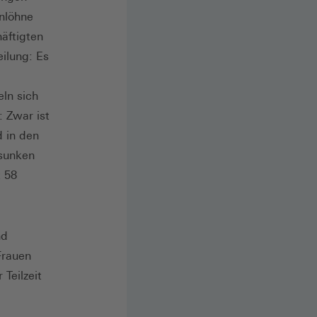
nlöhne
äftigten
ilung: Es
ln sich
 Zwar ist
d in den
esunken
t 58
nd
Frauen
Teilzeit