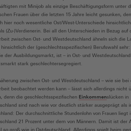
äftigten mit Minijob als einzige Beschäftigungsform unter 
chen Frauen über die letzten 15 Jahre leicht gesunken, de
ch hier noch wesentliche Ost/West-Unterschiede hinsichtlich
ls (Zu-)Verdienerin. Bei all den Unterschieden in Bezug auf 
beit zwischen Ost- und Westdeutschland ähneln sich die L
s hinsichtlich der (geschlechtsspezifischen) Berufswahl sehr
ie der Ausbildungsmarkt, ist – in Ost- und Westdeutschland
tsmarkt stark geschlechtersegregiert.
äherung zwischen Ost- und Westdeutschland – wie sie bei 
beit beobachtet werden kann – lässt sich allerdings nicht ü
en, denn die geschlechtsspezifischen
Einkommen
slücken in
chland sind nach wie vor deutlich stärker ausgeprägt als i
hland: Der durchschnittliche Stundenlohn von Frauen liegt 
chland 21 Prozent unter dem von Männern. Damit ist der 
al so groß wie in Ostdeutschland. Allerdings spielt beim ge