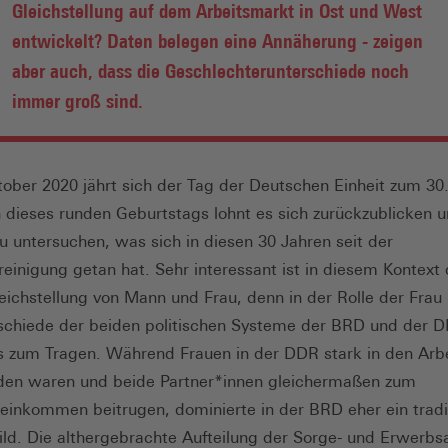
Gleichstellung auf dem Arbeitsmarkt in Ost und West
entwickelt? Daten belegen eine Annäherung - zeigen
aber auch, dass die Geschlechterunterschiede noch
immer groß sind.
ober 2020 jährt sich der Tag der Deutschen Einheit zum 30
h dieses runden Geburtstags lohnt es sich zurückzublicken 
u untersuchen, was sich in diesen 30 Jahren seit der
einigung getan hat. Sehr interessant ist in diesem Kontext
ichstellung von Mann und Frau, denn in der Rolle der Fra
schiede der beiden politischen Systeme der BRD und der 
 zum Tragen. Während Frauen in der DDR stark in den Arb
den waren und beide Partner*innen gleichermaßen zum
einkommen beitrugen, dominierte in der BRD eher ein tradit
ild. Die althergebrachte Aufteilung der Sorge- und Erwerbsa