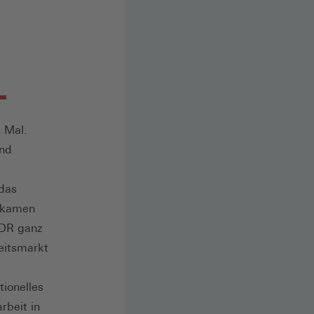
. Mal.
und
 das
u kamen
DDR ganz
eitsmarkt
ionelles
rbeit in