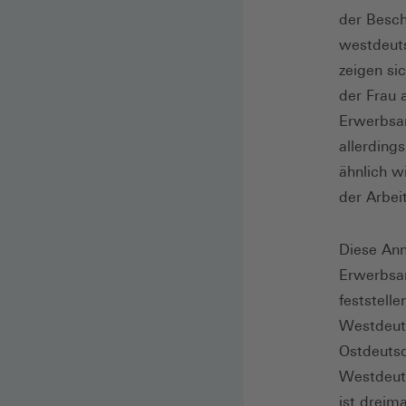
der Besch
westdeuts
zeigen si
der Frau a
Erwerbsar
allerding
ähnlich w
der Arbei
Diese Ann
Erwerbsar
feststell
Westdeuts
Ostdeutsc
Westdeuts
ist dreim