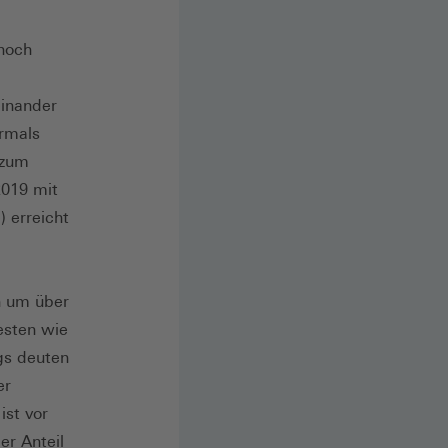
 noch
einander
ormals
 zum
2019 mit
 erreicht
n um über
esten wie
gs deuten
er
ist vor
er Anteil