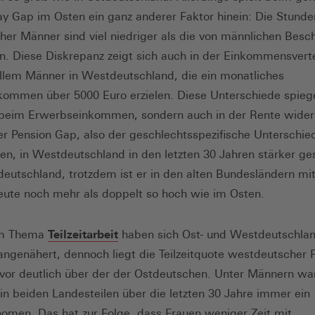
y Gap im Osten ein ganz anderer Faktor hinein: Die Stunde
her Männer sind viel niedriger als die von männlichen Besch
. Diese Diskrepanz zeigt sich auch in der Einkommensverte
allem Männer in Westdeutschland, die ein monatliches
kommen über 5000 Euro erzielen. Diese Unterschiede spiege
 beim Erwerbseinkommen, sondern auch in der Rente wider:
r Pension Gap, also der geschlechtsspezifische Unterschie
ten, in Westdeutschland in den letzten 30 Jahren stärker g
tdeutschland, trotzdem ist er in den alten Bundesländern mi
eute noch mehr als doppelt so hoch wie im Osten.
im Thema
Teilzeitarbeit
haben sich Ost- und Westdeutschla
angenähert, dennoch liegt die Teilzeitquote westdeutscher 
vor deutlich über der der Ostdeutschen. Unter Männern war 
in beiden Landesteilen über die letzten 30 Jahre immer ein
men. Das hat zur Folge, dass Frauen weniger Zeit mit