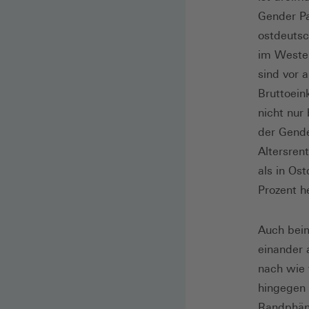
Gender Pa
ostdeutsc
im Westen
sind vor 
Bruttoein
nicht nur
der Gende
Altersren
als in Os
Prozent h
Auch be
einander 
nach wie 
hingegen 
Randphäno