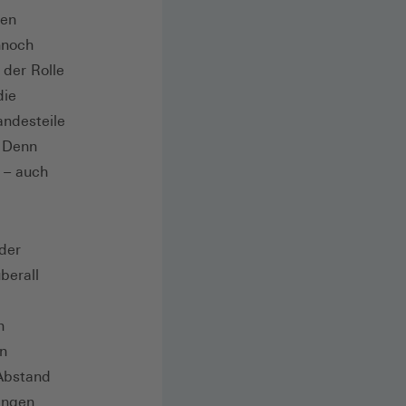
den
nnoch
 der Rolle
die
andesteile
: Denn
 – auch
der
berall
n
in
Abstand
ringen