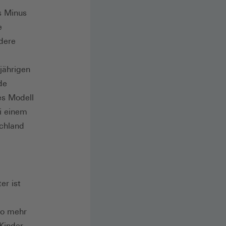
s Minus
e
ndere
jährigen
de
ses Modell
i einem
schland
er ist
wo mehr
 Kinder