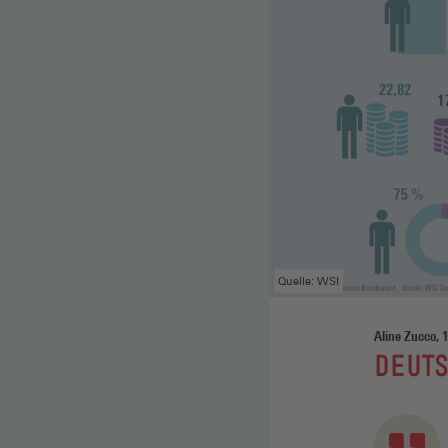
Quelle: WSI
Aline Zucco, 
:
DEUTS