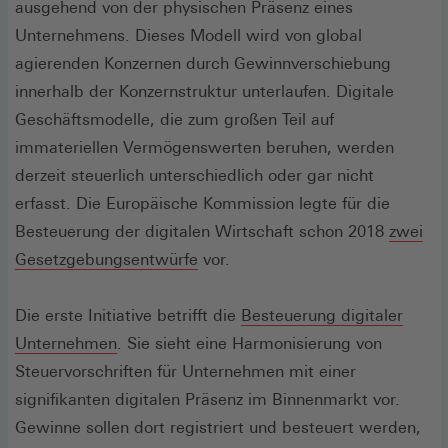
ausgehend von der physischen Präsenz eines
Unternehmens. Dieses Modell wird von global
agierenden Konzernen durch Gewinnverschiebung
innerhalb der Konzernstruktur unterlaufen. Digitale
Geschäftsmodelle, die zum großen Teil auf
immateriellen Vermögenswerten beruhen, werden
derzeit steuerlich unterschiedlich oder gar nicht
erfasst. Die Europäische Kommission legte für die
Besteuerung der digitalen Wirtschaft schon 2018
zwei
(Öffnet
Gesetzgebungsentwürfe
vor.
in
einem
Die erste Initiative betrifft die
Besteuerung digitaler
(Öffnet
neuen
Unternehmen
. Sie sieht eine Harmonisierung von
in
Fenster)
Steuervorschriften für Unternehmen mit einer
einem
signifikanten digitalen Präsenz im Binnenmarkt vor.
neuen
Gewinne sollen dort registriert und besteuert werden,