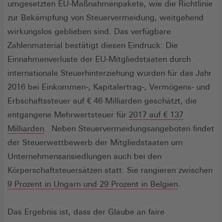
umgesetzten EU-Maßnahmenpakete, wie die Richtlinie
zur Bekämpfung von Steuervermeidung, weitgehend
wirkungslos geblieben sind. Das verfügbare
Zahlenmaterial bestätigt diesen Eindruck: Die
Einnahmenverluste der EU-Mitgliedstaaten durch
internationale Steuerhinterziehung wurden für das Jahr
2016 bei Einkommen-, Kapitalertrag-, Vermögens- und
Erbschaftssteuer auf € 46 Milliarden geschätzt, die
entgangene Mehrwertsteuer für
2017 auf € 137
(Öffnet
Milliarden
. Neben Steuervermeidungsangeboten findet
in
der Steuerwettbewerb der Mitgliedstaaten um
einem
Unternehmensansiedlungen auch bei den
neuen
Körperschaftsteuersätzen statt: Sie rangieren zwischen
Fenster)
(Öffnet
9 Prozent in Ungarn und 29 Prozent in Belgien
.
in
einem
Das Ergebnis ist, dass der Glaube an faire