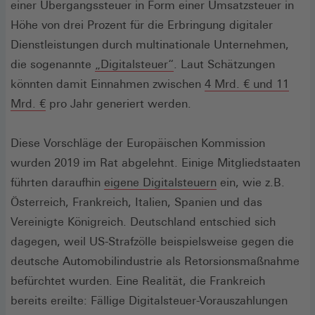
einer Übergangssteuer in Form einer Umsatzsteuer in
Höhe von drei Prozent für die Erbringung digitaler
Dienstleistungen durch multinationale Unternehmen,
(Öffnet
die sogenannte
„Digitalsteuer“
. Laut Schätzungen
in
könnten damit Einnahmen zwischen
4 Mrd. € und 11
(Öffnet
einem
Mrd. €
pro Jahr generiert werden.
in
neuen
einem
Fenster)
Diese Vorschläge der Europäischen Kommission
neuen
wurden 2019 im Rat abgelehnt. Einige Mitgliedstaaten
Fenster)
(Öffnet
führten daraufhin
eigene Digitalsteuern
ein, wie z.B.
in
Österreich, Frankreich, Italien, Spanien und das
einem
Vereinigte Königreich. Deutschland entschied sich
neuen
dagegen, weil US-Strafzölle beispielsweise gegen die
Fenster)
deutsche Automobilindustrie als Retorsionsmaßnahme
befürchtet wurden. Eine Realität, die Frankreich
bereits ereilte: Fällige Digitalsteuer-Vorauszahlungen