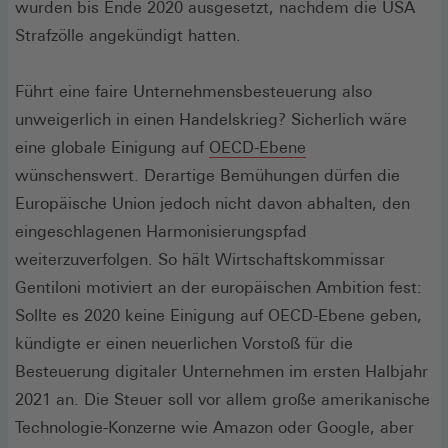
wurden bis Ende 2020 ausgesetzt, nachdem die USA
Strafzölle angekündigt hatten.
Führt eine faire Unternehmensbesteuerung also
unweigerlich in einen Handelskrieg? Sicherlich wäre
(Öffnet
eine globale Einigung auf
OECD-Ebene
in
wünschenswert. Derartige Bemühungen dürfen die
einem
Europäische Union jedoch nicht davon abhalten, den
neuen
eingeschlagenen Harmonisierungspfad
Fenster)
weiterzuverfolgen. So hält Wirtschaftskommissar
Gentiloni motiviert an der europäischen Ambition fest:
Sollte es 2020 keine Einigung auf OECD-Ebene geben,
kündigte er einen neuerlichen Vorstoß für die
Besteuerung digitaler Unternehmen im ersten Halbjahr
2021 an. Die Steuer soll vor allem große amerikanische
Technologie-Konzerne wie Amazon oder Google, aber