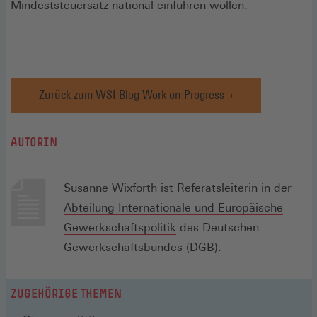
Mindeststeuersatz national einführen wollen.
Zurück zum WSI-Blog Work on Progress
AUTORIN
Susanne Wixforth ist Referatsleiterin in der
Abteilung Internationale und Europäische
(Öffnet
Gewerkschaftspolitik
des Deutschen
in
Gewerkschaftsbundes (DGB).
einem
neuen
ZUGEHÖRIGE THEMEN
Fenster)