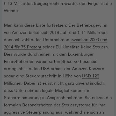
einem
€ 13 Milliarden freigesprochen wurde, den Finger in die
neuen
Wunde.
Fenster
Man kann diese Liste fortsetzen: Der Betriebsgewinn
von Amazon belief sich 2018 auf rund € 11 Milliarden,
dennoch zahlte das Unternehmen
zwischen 2003 und
(Öffnet
2014 für 75 Prozent
seiner EU-Umsätze keine Steuern.
in
Dies wurde durch einen mit den Luxemburger
einem
Finanzbehörden vereinbarten Steuervorbescheid
neuen
ermöglicht. In den USA erhielt der Amazon-Konzern
Fenster)
sogar eine Steuergutschrift in Höhe von
USD 129
(Öffnet
Millionen
. Dabei ist es ist nicht ganz unverständlich,
in
dass Unternehmen legale Möglichkeiten zur
einem
Steuerminimierung in Anspruch nehmen. Sie nutzen die
neuen
formalen Besonderheiten der Steuersysteme für ihre
Fenster)
aggressive Steuerplanung aus, während sie sich an