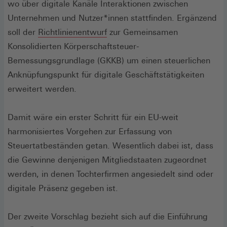
Fenster)
wo über digitale Kanäle Interaktionen zwischen
Unternehmen und Nutzer*innen stattfinden. Ergänzend
(Öffnet
soll der
Richtlinienentwurf
zur Gemeinsamen
in
Konsolidierten Körperschaftsteuer-
einem
Bemessungsgrundlage (GKKB) um einen steuerlichen
neuen
Anknüpfungspunkt für digitale Geschäftstätigkeiten
Fenster)
erweitert werden.
Damit wäre ein erster Schritt für ein EU-weit
harmonisiertes Vorgehen zur Erfassung von
Steuertatbeständen getan. Wesentlich dabei ist, dass
die Gewinne denjenigen Mitgliedstaaten zugeordnet
werden, in denen Tochterfirmen angesiedelt sind oder
digitale Präsenz gegeben ist.
Der zweite Vorschlag bezieht sich auf die Einführung