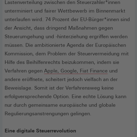
neuen
Lastenverteilung zwischen den Steuerzahler*innen
Fenster)
unterminiert und fairer Wettbewerb im Binnenmarkt
unterlaufen wird. 74 Prozent der EU-Bürger*innen sind
der Ansicht, dass dringend Maßnahmen gegen
Steuerumgehung und -hinterziehung ergriffen werden
müssen. Die ambitionierte Agenda der Europäischen
Kommission, dem Problem der Steuervermeidung mit
Hilfe des Beihilfenrechts beizukommen, indem sie
(Öffnet
Verfahren gegen
Apple, Google, Fiat Finance
und
in
andere eröffnete, scheitert jedoch vielfach an der
einem
Beweislage. Somit ist der Verfahrensweg keine
neuen
erfolgversprechende Option. Eine echte Lösung kann
Fenster)
nur durch gemeinsame europäische und globale
Regulierungsanstrengungen gelingen.
Eine digitale Steuerrevolution