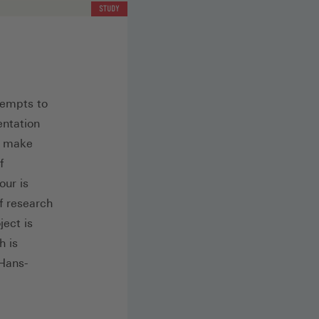
STUDY
tempts to
entation
d make
f
our is
f research
ject is
h is
 Hans-