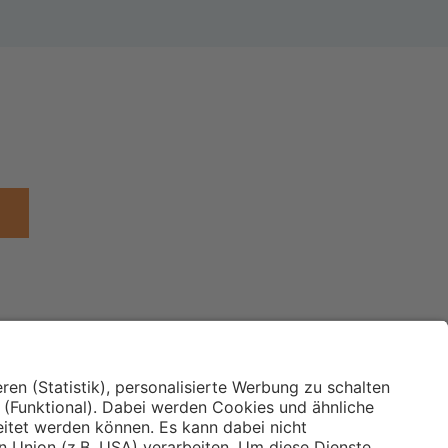
Institut für Makroökonomie
ches
und Konjunkturforschung