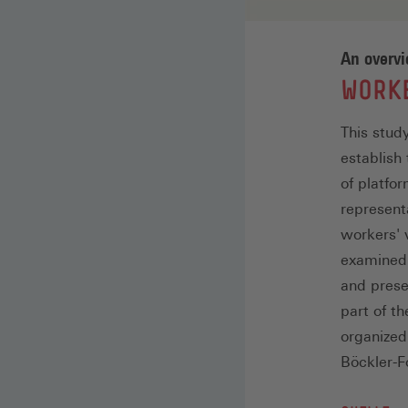
An overv
:
WORKE
This stud
establish
of platfo
represent
workers' 
examined.
and prese
part of t
organized
Böckler-F