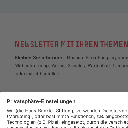
NEWSLETTER MIT IHREN THEME
Bleiben Sie informiert:
Neueste Forschungsergebnis
Mitbestimmung, Arbeit, Soziales, Wirtschaft. Unser
jederzeit abbestellen.
Kontakt
Merkzettel