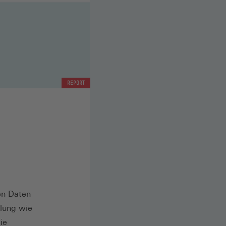
REPORT
en Daten
ilung wie
ie