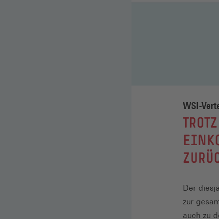
WSI-Verte
:
TROTZ
EINK
ZURÜ
Der diesj
zur gesam
auch zu 