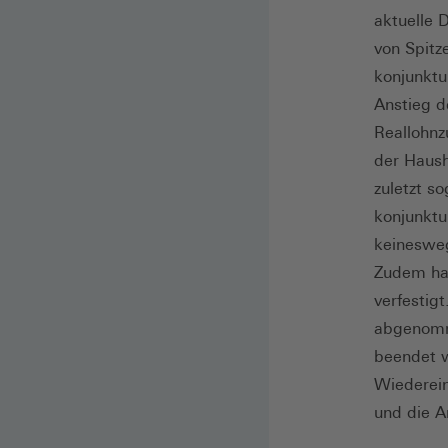
aktuelle
von Spitz
konjunktu
Anstieg d
Reallohnz
der Haush
zuletzt s
konjunktu
keinesweg
Zudem hat
verfestig
abgenomm
beendet w
Wiederein
und die A