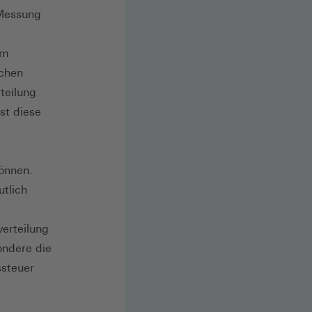
 Messung
em
ichen
teilung
st diese
önnen.
tlich
erteilung
ondere die
ssteuer