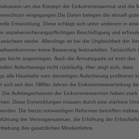
 Diskussion um das Konzept der Einkommensarmut und die
enreichtum eingegangen.Die Daten belegen die aktuell gute
relle Entwicklung. Diese schlägt sich unter anderem in ein
er sozialversicherungspflichtigen Beschäftigung und erfreul
uwächsen nieder. Allerdings ist bei der Ungleichheit der Ver
altseinkommen keine Besserung festzustellen. Tatsächlich i
ogar leicht angestiegen. Auch die Armutsquote ist trotz des
rellen Aufschwungs nicht rückläufig. Hier zeigt sich, dass
s alle Haushalte vom derzeitigen Aufschwung profitieren k
 sich seit den 1980er Jahren die Einkommensverteilung deu
t. Die Aufstiegschancen der Einkommensarmen haben stark
en. Diese Entwicklungen müssen durch eine stärkere Umv
erden. Die hierzu notwendigen Reformen betreffen insbes
führung der Vermögenssteuer, die Erhöhung der Erbschaft
nhebung des gesetzlichen Mindestlohns.