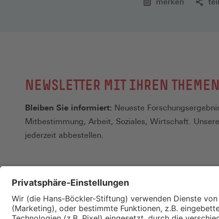
merken
tei
NEWSLETTER MIT IHREN THEME
Bleiben Sie informiert:
Neueste Forschungsergebnis
Mitbestimmung, Arbeit, Soziales, Wirtschaft. Unser
jederzeit abbestellen.
Kontakt