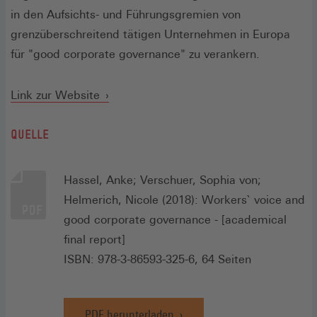
in den Aufsichts- und Führungsgremien von
grenzüberschreitend tätigen Unternehmen in Europa
für "good corporate governance" zu verankern.
(Öffnet
Link zur Website
in
QUELLE
einem
neuen
Fenster)
Hassel, Anke; Verschuer, Sophia von;
Helmerich, Nicole (2018): Workers` voice and
good corporate governance - [academical
final report]
ISBN: 978-3-86593-325-6, 64 Seiten
PDF herunterladen