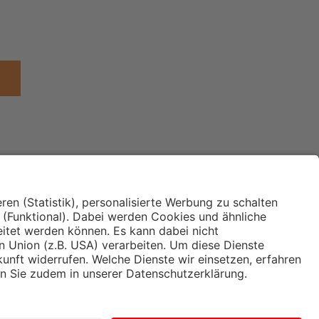
Institut für Makroökonomie
ches
und Konjunkturforschung
immung und
Hugo Sinzheimer Institut für
ng
Arbeits- und Sozialrecht