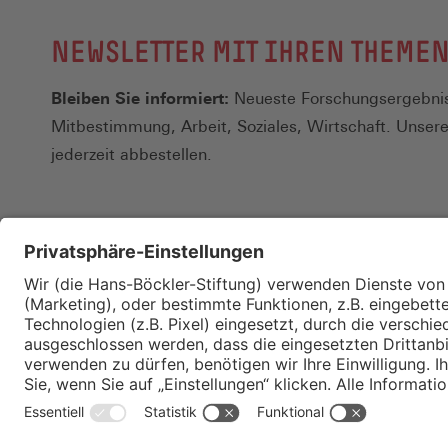
NEWSLETTER MIT IHREN THEME
Bleiben Sie informiert:
Neueste Forschungsergebnis
Mitbestimmung, Arbeit, Soziales, Wirtschaft. Unser
jederzeit abbestellen.
Kontakt
Merkzettel
Impressum
Datenschutz
Privatsphäre-E