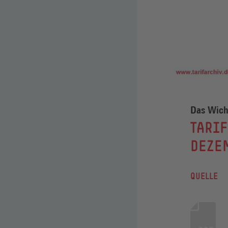
Das Wicht
:
TARIF
DEZE
QUELLE