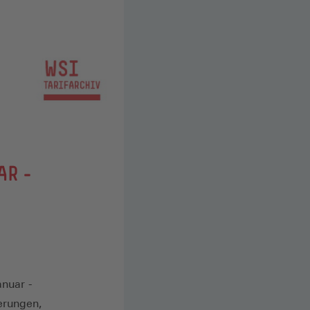
AR -
anuar -
erungen,