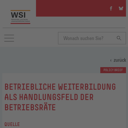
WSI
WSI
auf
auf
Facebook
Blue
(Öffnet
(Öffn
in
in
einem
eine
neuen
neue
Suchbegriff
Fenster)
Fenst
zurück
eingeben
POLICY BRIEF
:
BETRIEBLICHE WEITERBILDUNG
ALS HANDLUNGSFELD DER
BETRIEBSRÄTE
QUELLE