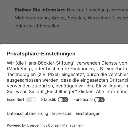
Bleiben Sie informiert:
Neueste Forschungsergebnis
Mitbestimmung, Arbeit, Soziales, Wirtschaft. Unser
jederzeit abbestellen.
Kontakt
Merkzettel
Impressum
Datenschutz
Privatsphäre-E
© Hans-Böckler-Stiftung 2026