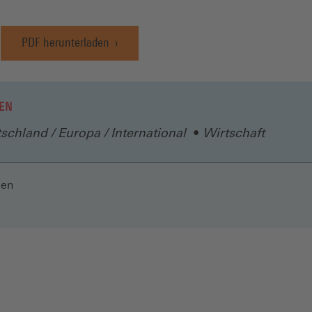
PDF herunterladen
EN
schland / Europa / International
Wirtschaft
len
N