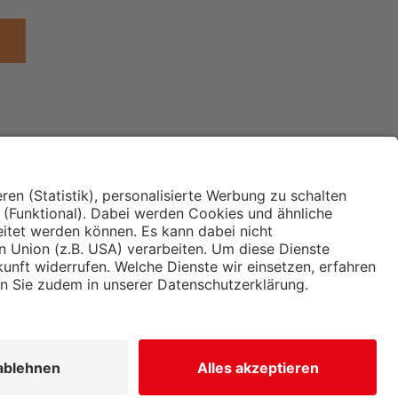
Institut für Makroökonomie
ches
und Konjunkturforschung
immung und
Hugo Sinzheimer Institut für
ng
Arbeits- und Sozialrecht