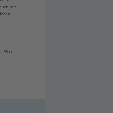
rauen mit
ichen
2): Was