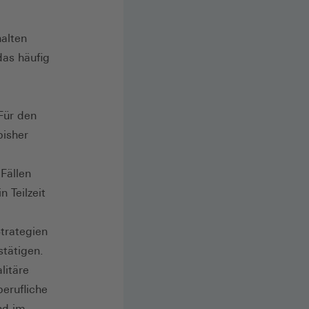
halten
das häufig
 Für den
bisher
Fällen
 Teilzeit
trategien
stätigen.
litäre
berufliche
nd im