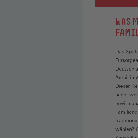
:
WAS M
FAMI
Das Spekt
Fürsorgea
Deutschla
Anteil in
Dieser Re
nach, was
erwirtsch
Familiene
tradition
wählen? O
Konstella