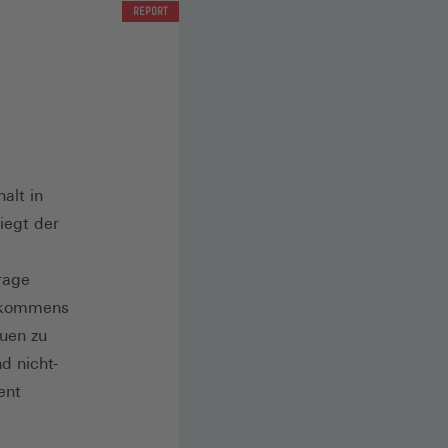
REPORT
alt in
iegt der
rage
inkommens
uen zu
d nicht-
ent