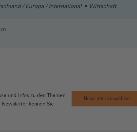
schland / Europa / International
Wirtschaft
len
N
se und Infos zu den Themen
Newsletter auswählen
e Newsletter können Sie