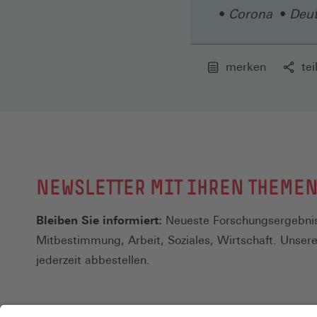
Corona
Deut
merken
tei
NEWSLETTER MIT IHREN THEME
Bleiben Sie informiert:
Neueste Forschungsergebnis
Mitbestimmung, Arbeit, Soziales, Wirtschaft. Unser
jederzeit abbestellen.