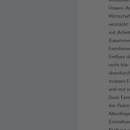
Unsere An
Wirtschaf
verstärkt
mit Arbei
Zusammen
Familiene
Einfluss d
nicht kla
überdurch
müssen Fa
und mit e
Dass Fami
der Paare
Allerding
Einstellu
Stellung 