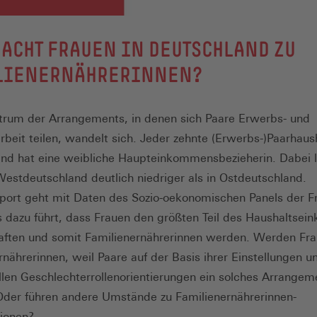
ACHT FRAUEN IN DEUTSCHLAND ZU
LIENERNÄHRERINNEN?
rum der Arrangements, in denen sich Paare Erwerbs- und
rbeit teilen, wandelt sich. Jeder zehnte (Erwerbs-)Paarhaush
nd hat eine weibliche Haupteinkommensbezieherin. Dabei l
 Westdeutschland deutlich niedriger als in Ostdeutschland.
port geht mit Daten des Sozio-oekonomischen Panels der F
 dazu führt, dass Frauen den größten Teil des Haushaltse
aften und somit Familienernährerinnen werden. Werden Fra
rnährerinnen, weil Paare auf der Basis ihrer Einstellungen un
ellen Geschlechterrollenorientierungen ein solches Arrangem
der führen andere Umstände zu Familienernährerinnen-
tionen?