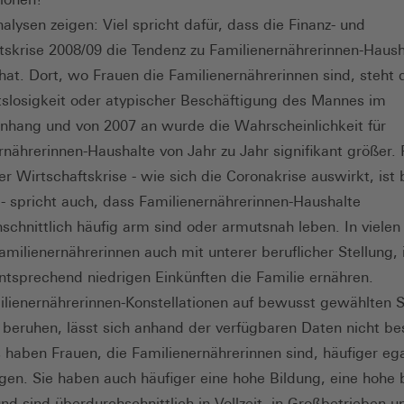
alysen zeigen: Viel spricht dafür, dass die Finanz- und
tskrise 2008/09 die Tendenz zu Familienernährerinnen-Haus
 hat. Dort, wo Frauen die Familienernährerinnen sind, steht 
tslosigkeit oder atypischer Beschäftigung des Mannes im
hang und von 2007 an wurde die Wahrscheinlichkeit für
rnährerinnen-Haushalte von Jahr zu Jahr signifikant größer.
er Wirtschaftskrise - wie sich die Coronakrise auswirkt, ist 
r - spricht auch, dass Familienernährerinnen-Haushalte
schnittlich häufig arm sind oder armutsnah leben. In vielen 
milienernährerinnen auch mit unterer beruflicher Stellung, in
ntsprechend niedrigen Einkünften die Familie ernähren.
lienernährerinnen-Konstellationen auf bewusst gewählten S
 beruhen, lässt sich anhand der verfügbaren Daten nicht be
s haben Frauen, die Familienernährerinnen sind, häufiger ega
ngen. Sie haben auch häufiger eine hohe Bildung, eine hohe 
und sind überdurchschnittlich in Vollzeit, in Großbetrieben u