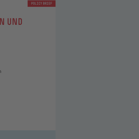
POLICY BRIEF
N UND
n