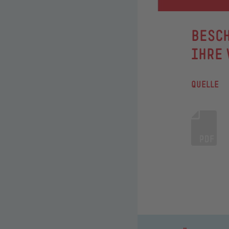
:
BESC
IHRE 
QUELLE